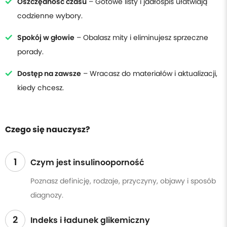
Oszczędność czasu
– Gotowe listy i jadłospis ułatwiają
codzienne wybory.
Spokój w głowie
– Obalasz mity i eliminujesz sprzeczne
porady.
Dostęp na zawsze
– Wracasz do materiałów i aktualizacji,
kiedy chcesz.
Czego się nauczysz?
1
Czym jest insulinooporność
Poznasz definicję, rodzaje, przyczyny, objawy i sposób
diagnozy.
2
Indeks i ładunek glikemiczny