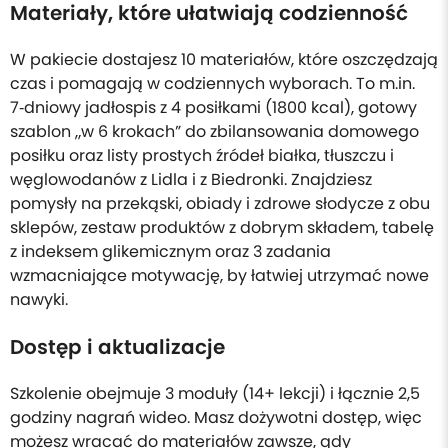
Materiały, które ułatwiają codzienność
W pakiecie dostajesz 10 materiałów, które oszczędzają
czas i pomagają w codziennych wyborach. To m.in.
7‑dniowy jadłospis z 4 posiłkami (1800 kcal), gotowy
szablon „w 6 krokach” do zbilansowania domowego
posiłku oraz listy prostych źródeł białka, tłuszczu i
węglowodanów z Lidla i z Biedronki. Znajdziesz
pomysły na przekąski, obiady i zdrowe słodycze z obu
sklepów, zestaw produktów z dobrym składem, tabelę
z indeksem glikemicznym oraz 3 zadania
wzmacniające motywację, by łatwiej utrzymać nowe
nawyki.
Dostęp i aktualizacje
Szkolenie obejmuje 3 moduły (14+ lekcji) i łącznie 2,5
godziny nagrań wideo. Masz dożywotni dostęp, więc
możesz wracać do materiałów zawsze, gdy