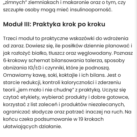
„zimnych” ziemniakach i makaronie oraz o tym, czy
szczupłe osoby mogą mieć insulinooporność.
Moduł III: Praktyka krok po kroku
Trzeci moduł to praktyczne wskazówki do wdrożenia
od zaraz. Dowiesz się, ile posiłków dziennie planować i
jak rozłożyć białko, tłuszcz oraz węglowodany. Poznasz
6‑krokowy schemat bilansowania talerza, sposoby
obniżania IG/ŁG i czynniki, które je podnoszą.
Omawiamy kawę, soki, koktajle i ich bilans. Jest o
starcie redukcji, kontroli kaloryczności i zderzeniu
teorii „jem mało i nie chudnę” z praktyką. Uczysz się
czytać etykiety, wybierać produkty i dobre gotowce,
korzystać z list zaleceń i produktów niezalecanych,
ograniczać słodycze oraz patrzeć inaczej na ruch. Na
końcu czeka podsumowanie w 19 krokach
ułatwiających działanie.