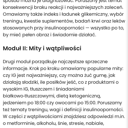
sposób można je diagnozować. Poruszony jest temat
konsekwencji braku reakcji i najważniejszych zaleceń.
Omawiamy także indeks i ładunek glikemiczny, wybór
treningu, kwestie suplementów, badań krwi oraz leków
stosowanych przy insulinooporności — wszystko po to,
by mieć pełen obraz i świadomie działać.
Moduł II: Mity i wątpliwości
Drugi moduł porządkuje najczęstsze sprzeczne
informacje. Krok po kroku omawiamy popularne mity:
czy IG jest najważniejszy, czy można żuć gumę, jak
działają słodziki, ile posiłków jeść, co z produktami o
wysokim IG, tłuszczem i śniadaniami
białkowo‑tłuszczowymi, dietą ketogeniczną,
jedzeniem po 18:00 czy owocami po 15:00. Poruszamy
też tematy treningu, wagi i definicji insulinooporności.
W części z wątpliwościami znajdziesz odpowiedzi m.in.
o metforminie, alkoholu, śnie, stresie, nabiale,