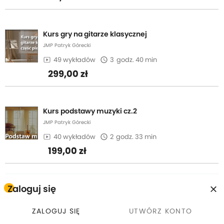
Kurs gry na gitarze klasycznej
JMP Patryk Górecki
49 wykładów
3
godz. 40 min
299,00 zł
Kurs podstawy muzyki cz.2
JMP Patryk Górecki
40 wykładów
2
godz. 33 min
199,00 zł
Wsparcia autora
Zaloguj się
Zapewniamy bezpośredni kontakt z autorem w trakcie
uczesnictwa w kursie.
ZALOGUJ SIĘ
UTWÓRZ KONTO