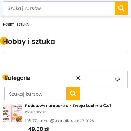
HOBBY I SZTUKA
Hobby i sztuka
Kategorie
filter_list
Filtruj
Sortuj wg
Podstawy i proporcje - Twoja kuchnia Cz.1
Robert Głodek
auto_stories
77 stron
Aktualizacja: 07.2026
49,00 zł