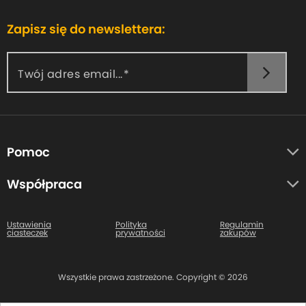
a
g
Zapisz się do newslettera:
e
Twój adres email...
Pomoc
O nas
Współpraca
Opinie uczestników
Autorzy
Centrum pomocy
Ustawienia
Polityka
Regulamin
ciasteczek
prywatności
zakupów
Kontakt
Wszystkie prawa zastrzeżone. Copyright © 2026