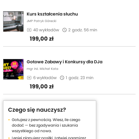
Kurs kształcenia słuchu
JMP Patryk Górecki
40 wykładów
2
godz. 56 min
199,00 zł
Gotowe Zabawy i Konkursy dla DJa
mgr inż. Michał Kata
6 wykładów
1
godz. 23 min
199,00 zł
Czego się nauczysz?
Gotujesz z pewnością. Wiesz, ile czego
dodać — bez zgadywania i szukania
wszystkiego od nowa.
Lepiej planujesz posiłki. Łatwiej ogarniasz