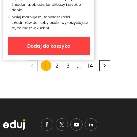
śniadania, obiady, lunchboxy i szybkie
dania.
Mniej marnujesz. Dobierasz ilości
składników do liczby osób i wykorzystujesz
to, co masz w kuchni.
Dodaj do koszyka
2
3
...
14
Y
1
p
p
p
p
p
p
a
a
a
a
a
o
a
g
g
g
g
g
u
e
e
e
e
e
g
'
e
r
e
o
n
p