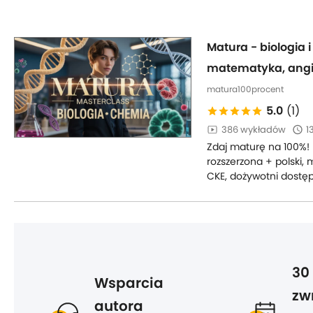
Matura - biologia 
matematyka, angi
matura100procent
5.0
(1)
386 wykładów
1
Zdaj maturę na 100%! 
rozszerzona + polski, 
CKE, dożywotni dostęp
30
Wsparcia
zw
autora