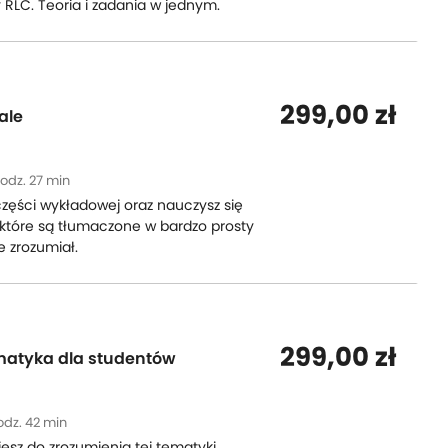
 RLC. Teoria i zadania w jednym.
299,00 zł
fale
odz. 27 min
zęści wykładowej oraz nauczysz się
 które są tłumaczone w bardzo prosty
e zrozumiał.
299,00 zł
matyka dla studentów
odz. 42 min
esz do zrozumienia tej tematyki