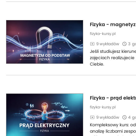
Fizyka - magnety
fizyka-kursy.pl
9 wykładów
3
g
Jeśli studiujesz kierun
zajęciach realizujecie
Ciebie.
Fizyka - prąd elek
fizyka-kursy.pl
9 wykładów
4
g
Kompleksowy kurs: od
analizę liczbami zesp