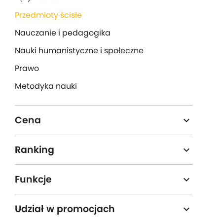
Przedmioty ścisłe
Nauczanie i pedagogika
Nauki humanistyczne i społeczne
Prawo
Metodyka nauki
Cena
expand_more
Darmowe
Ranking
expand_more
Płatne
4,5 i wyższa
Funkcje
expand_more
4,0 i wyższa
Testy i ćwiczenia
Udział w promocjach
expand_more
3,5 i wyższa
Napisy dla niedosłyszących