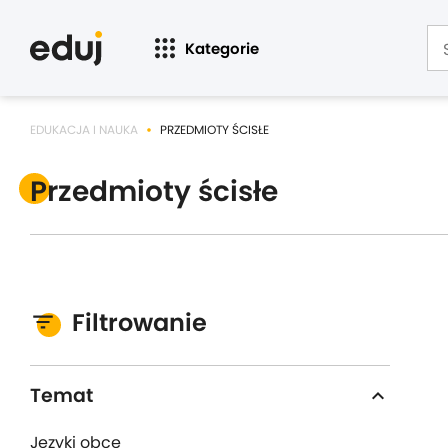
Kategorie
EDUKACJA I NAUKA
PRZEDMIOTY ŚCISŁE
Przedmioty ścisłe
Filtrowanie
Temat
expand_more
Języki obce