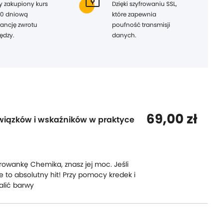
y zakupiony kurs
Dzięki szyfrowaniu SSL,
0 dniową
które zapewnia
ancję zwrotu
poufność transmisji
ędzy.
danych.
69,00 zł
wiązków i wskaźników w praktyce
orowankę Chemika, znasz jej moc. Jeśli
że to absolutny hit! Przy pomocy kredek i
alić barwy