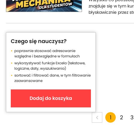
znajduje się w tym ku
błyskawicznie przez s
Czego się nauczysz?
poprawnie stosować adresowanie
względne i bezwzględne w formułach
wykorzystywać funkcje Excela (tekstowe,
logiczne, daty, wyszukiwania)
sortować i filtrować dane, w tym filtrowanie
zaawansowane
Dodaj do koszyka
2
3
Y
1
p
p
a
o
a
g
u