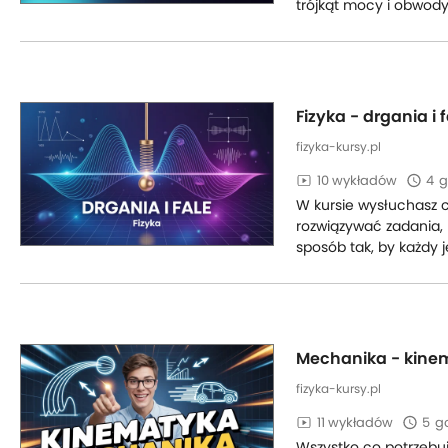
trójkąt mocy i obwody
Fizyka - drgania i 
fizyka-kursy.pl
10 wykładów
4
g
W kursie wysłuchasz c
rozwiązywać zadania,
sposób tak, by każdy j
Mechanika - kine
fizyka-kursy.pl
11 wykładów
5
g
Wszystko co potrzebuj