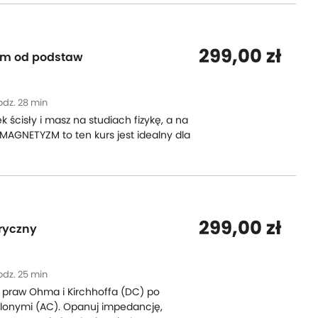
299,00 zł
zm od podstaw
odz. 28 min
ek ścisły i masz na studiach fizykę, a na
 MAGNETYZM to ten kurs jest idealny dla
299,00 zł
tryczny
odz. 25 min
 praw Ohma i Kirchhoffa (DC) po
olonymi (AC). Opanuj impedancję,