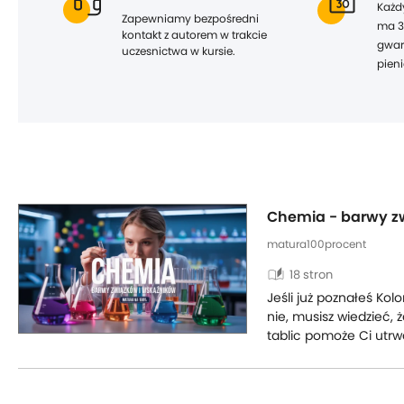
Każd
Zapewniamy bezpośredni
ma 3
kontakt z autorem w trakcie
gwar
uczesnictwa w kursie.
pieni
Chemia - barwy z
matura100procent
auto_stories
18 stron
Jeśli już poznałeś Kol
nie, musisz wiedzieć, 
tablic pomoże Ci utrw