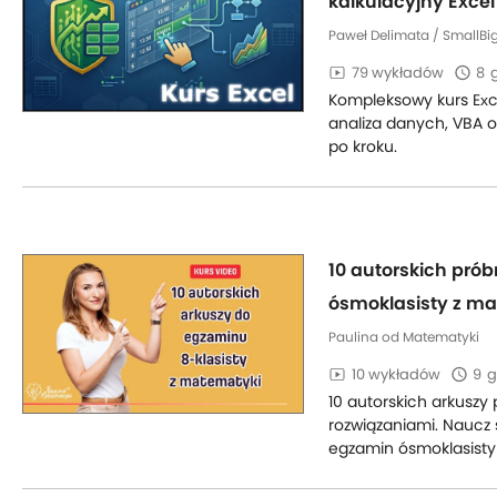
kalkulacyjny Excel
Paweł Delimata / SmallBi
79 wykładów
8
Kompleksowy kurs Exce
analiza danych, VBA o
po kroku.
10 autorskich pró
ósmoklasisty z m
Paulina od Matematyki
10 wykładów
9
g
10 autorskich arkuszy
rozwiązaniami. Naucz 
egzamin ósmoklasisty