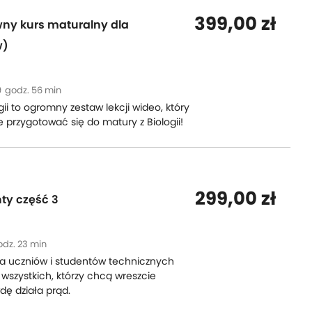
399,00 zł
wny kurs maturalny dla
w)
9
godz. 56 min
ii to ogromny zestaw lekcji wideo, który
e przygotować się do matury z Biologii!
299,00 zł
ty część 3
odz. 23 min
la uczniów i studentów technicznych
 wszystkich, którzy chcą wreszcie
dę działa prąd.