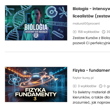
Biologia - intensy
licealistów (zesta
matura100procent
158 wykładów
3
Zestaw Kursów z Biolog
pozwoli Ci perfekcyjni
Fizyka - fundamen
fizyka-kursy.pl
3 wykładów
0
g
To świetny materiał d
kierunków, a także dla
zrozumieć, jak napraw