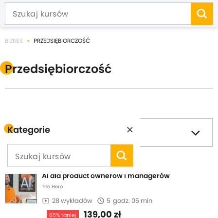
BIZNES
PRZEDSIĘBIORCZOŚĆ
Przedsiębiorczość
Kategorie
filter_list
Filtruj
Sortuj wg
AI dla product ownerów i managerów
The Hero
28 wykładów
5
godz. 05 min
139,00 zł
65% taniej