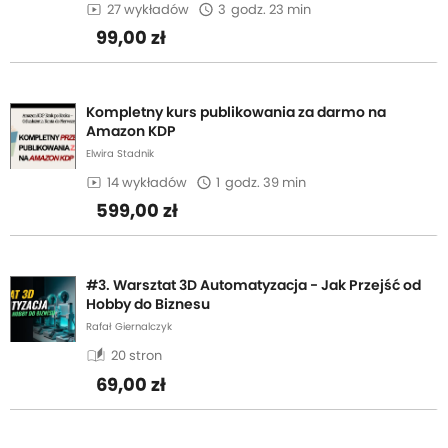
27 wykładów
3
godz. 23 min
99,00 zł
Kompletny kurs publikowania za darmo na
Amazon KDP
Elwira Stadnik
14 wykładów
1
godz. 39 min
599,00 zł
#3. Warsztat 3D Automatyzacja - Jak Przejść od
Hobby do Biznesu
Rafał Giernalczyk
auto_stories
20 stron
69,00 zł