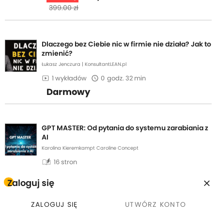
399.00 zł
Dlaczego bez Ciebie nic w firmie nie działa? Jak to
zmienić?
Łukasz Jenczura | KonsultantLEAN.pl
1 wykładów
0
godz. 32 min
Darmowy
GPT MASTER: Od pytania do systemu zarabiania z
AI
Karolina Kieremkampt Caroline Concept
auto_stories
16 stron
29,00 zł
Zaloguj się
ZALOGUJ SIĘ
UTWÓRZ KONTO
Wsparcia autora