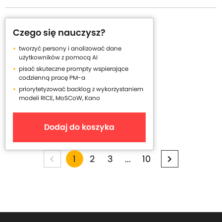
Czego się nauczysz?
tworzyć persony i analizować dane
użytkowników z pomocą AI
pisać skuteczne prompty wspierające
codzienną pracę PM-a
priorytetyzować backlog z wykorzystaniem
modeli RICE, MoSCoW, Kano
Dodaj do koszyka
2
3
...
10
Y
1
p
p
p
p
p
p
a
a
a
a
a
o
a
g
g
g
g
g
u
e
e
e
e
e
g
'
e
r