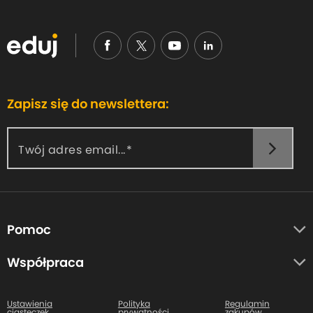
e
o
n
p
a
g
Zapisz się do newslettera:
e
Twój adres email...
Pomoc
O nas
Współpraca
Opinie uczestników
Autorzy
Centrum pomocy
Ustawienia
Polityka
Regulamin
ciasteczek
prywatności
zakupów