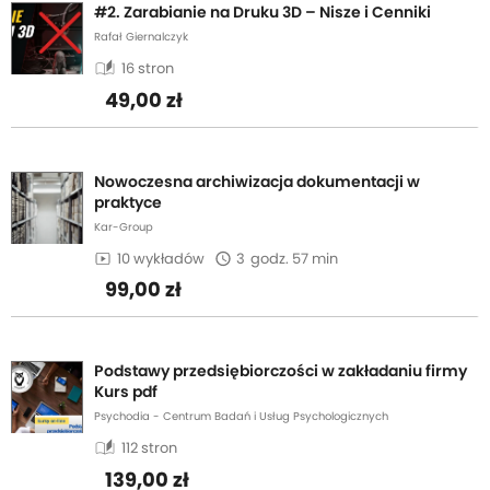
#2. Zarabianie na Druku 3D – Nisze i Cenniki
Rafał Giernalczyk
auto_stories
16 stron
49,00 zł
Nowoczesna archiwizacja dokumentacji w
praktyce
Kar-Group
10 wykładów
3
godz. 57 min
99,00 zł
Podstawy przedsiębiorczości w zakładaniu firmy
Kurs pdf
Psychodia - Centrum Badań i Usług Psychologicznych
auto_stories
112 stron
139,00 zł