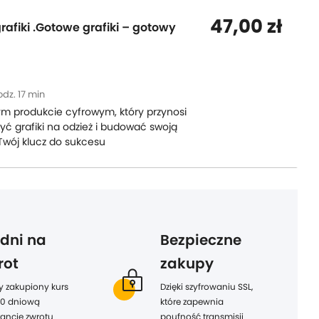
47,00 zł
afiki .Gotowe grafiki – gotowy
dz. 17 min
ym produkcie cyfrowym, który przynosi
zyć grafiki na odzież i budować swoją
Twój klucz do sukcesu
 dni na
Bezpieczne
rot
zakupy
y zakupiony kurs
Dzięki szyfrowaniu SSL,
0 dniową
które zapewnia
ancję zwrotu
poufność transmisji