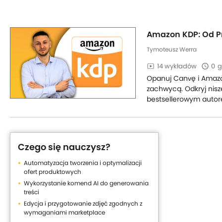
Amazon KDP: Od Pr
Tymoteusz Werra
14 wykładów
0
g
Opanuj Canvę i Amazon 
zachwycą. Odkryj nisze
bestsellerowym auto
Czego się nauczysz?
Automatyzacja tworzenia i optymalizacji
ofert produktowych
Wykorzystanie komend AI do generowania
treści
Edycja i przygotowanie zdjęć zgodnych z
wymaganiami marketplace