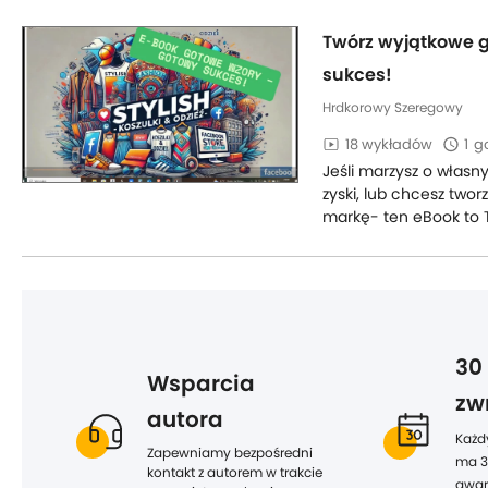
Twórz wyjątkowe gr
sukces!
Hrdkorowy Szeregowy
18 wykładów
1
go
Jeśli marzysz o własn
zyski, lub chcesz twor
markę- ten eBook to 
30
Wsparcia
zw
autora
Każd
Zapewniamy bezpośredni
ma 3
kontakt z autorem w trakcie
gwar