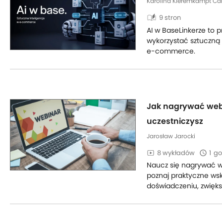
Karolina Kieremkampt Ca
auto_stories
9 stron
AI w BaseLinkerze to 
wykorzystać sztuczną 
e-commerce.
Jak nagrywać webi
uczestniczysz
Jarosław Jarocki
8 wykładów
1
go
Naucz się nagrywać we
poznaj praktyczne wsk
doświadczeniu, zwięks