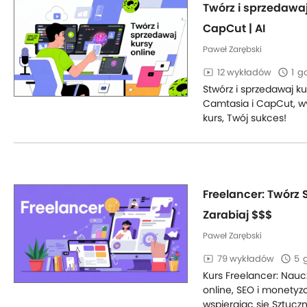
Twórz i sprzedawaj
CapCut | AI
Paweł Zarębski
12 wykładów
1
go
Stwórz i sprzedawaj ku
Camtasia i CapCut, wyko
kurs, Twój sukces!
Freelancer: Twórz S
Zarabiaj $$$
Paweł Zarębski
79 wykładów
5
Kurs Freelancer: Naucz
online, SEO i monetyz
wspierając się Sztuczn