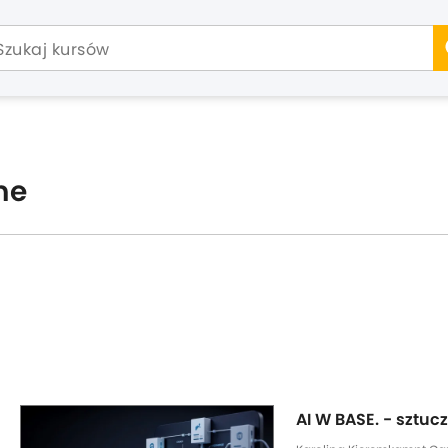
ne
AI W BASE. - sztu