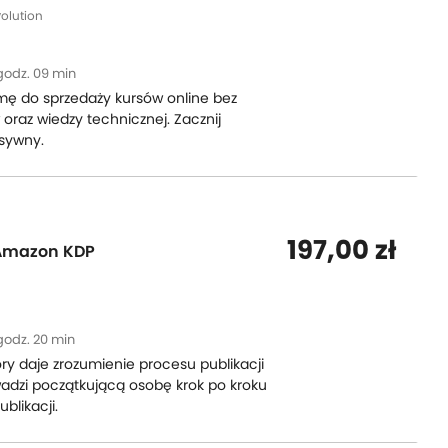
volution
godz. 09 min
mę do sprzedaży kursów online bez
raz wiedzy technicznej. Zacznij
sywny.
197,00 zł
 Amazon KDP
godz. 20 min
ry daje zrozumienie procesu publikacji
adzi początkującą osobę krok po kroku
blikacji.