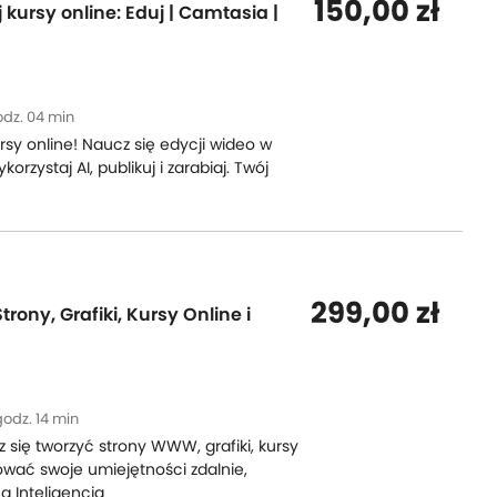
150,00 zł
 kursy online: Eduj | Camtasia |
dz. 04 min
rsy online! Naucz się edycji wideo w
rzystaj AI, publikuj i zarabiaj. Twój
299,00 zł
trony, Grafiki, Kursy Online i
godz. 14 min
 się tworzyć strony WWW, grafiki, kursy
ować swoje umiejętności zdalnie,
ą Inteligencją