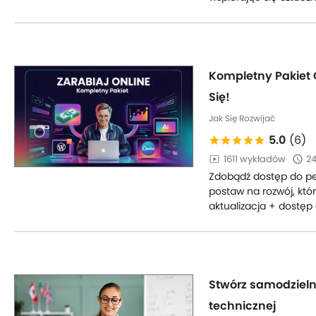
Kompletny Pakiet On
Się!
Jak Się Rozwijać
5.0
(6)
1611 wykładów
24
Zdobądź dostęp do pełn
postaw na rozwój, któ
aktualizacja + dostęp
Stwórz samodzieln
technicznej