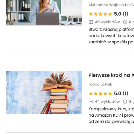
Aleksandra Wojtasik NetE
5.0
(1)
45 wykładów
4
Stwórz własną platfor
dodatkowych kosztów o
zarabiać w sposób pa
Pierwsze kroki na
Iwona Jóźwik
5.0
(1)
44 wykładów
6
Kompleksowy kurs, któ
na Amazon KDP i prow
od zera do pierwszej pu