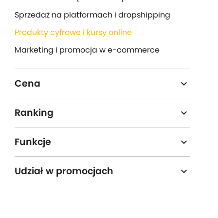
Sprzedaż na platformach i dropshipping
Produkty cyfrowe i kursy online
Marketing i promocja w e-commerce
Cena
expand_more
Darmowe
Ranking
expand_more
Płatne
4,5 i wyższa
Funkcje
expand_more
4,0 i wyższa
Testy i ćwiczenia
Udział w promocjach
expand_more
3,5 i wyższa
Napisy dla niedosłyszących
3,0 i wyższa
Tak
Nie