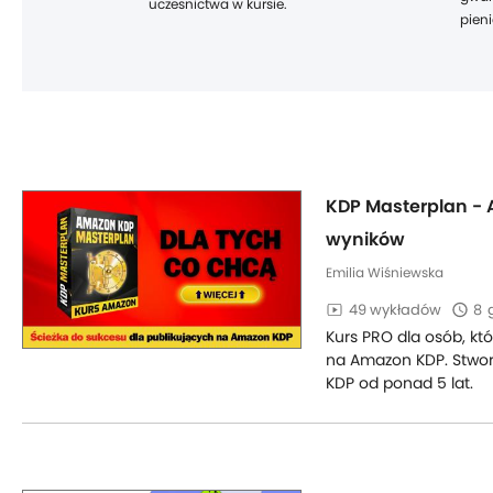
uczesnictwa w kursie.
pieni
KDP Masterplan -
wyników
Emilia Wiśniewska
49 wykładów
8
Kurs PRO dla osób, k
na Amazon KDP. Stwor
KDP od ponad 5 lat.