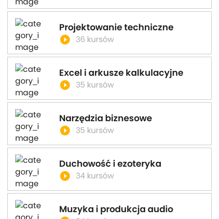
Projektowanie techniczne
play_circle_filled
36 kursów
Excel i arkusze kalkulacyjne
play_circle_filled
35 kursów
Narzędzia biznesowe
play_circle_filled
35 kursów
Duchowość i ezoteryka
play_circle_filled
34 kursów
Muzyka i produkcja audio