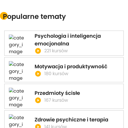
Popularne tematy
Psychologia i inteligencja
emocjonalna
play_circle_filled
221 kursów
Motywacja i produktywność
play_circle_filled
180 kursów
Przedmioty ścisłe
play_circle_filled
167 kursów
Zdrowie psychiczne i terapia
play_circle_filled
141 kursów