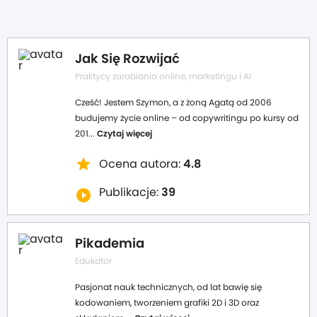
Jak Się Rozwijać
Praktycy zarabiania online, marketingu i AI
Cześć! Jestem Szymon, a z żoną Agatą od 2006
budujemy życie online – od copywritingu po kursy od
201...
Czytaj więcej
star
Ocena autora:
4.8
Publikacje:
39
play_circle_filled
Pikademia
Edukator
Pasjonat nauk technicznych, od lat bawię się
kodowaniem, tworzeniem grafiki 2D i 3D oraz