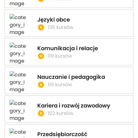
Języki obce
play_circle_filled
135 kursów
Komunikacja i relacje
play_circle_filled
119 kursów
Nauczanie i pedagogika
play_circle_filled
119 kursów
Kariera i rozwój zawodowy
play_circle_filled
102 kursów
Przedsiębiorczość