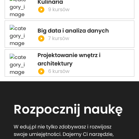
Kulinaria
play_circle_filled
9 kursów
Big data i analiza danych
play_circle_filled
7 kursów
Projektowanie wnętrz i
architektury
play_circle_filled
6 kursów
Rozpocznij naukę
W eduj.pl nie tylko zdobywasz i rozwijasz
swoje umiejętności. Dajemy Ci narzędzie,