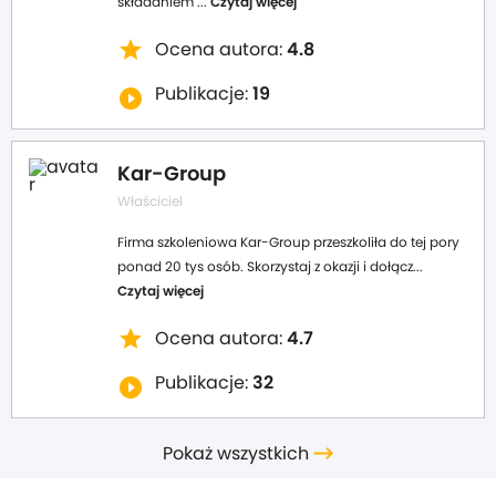
składaniem ...
Czytaj więcej
star
Ocena autora:
4.8
Publikacje:
19
play_circle_filled
Kar-Group
Właściciel
Firma szkoleniowa Kar-Group przeszkoliła do tej pory
ponad 20 tys osób. Skorzystaj z okazji i dołącz...
Czytaj więcej
star
Ocena autora:
4.7
Publikacje:
32
play_circle_filled
Pokaż wszystkich