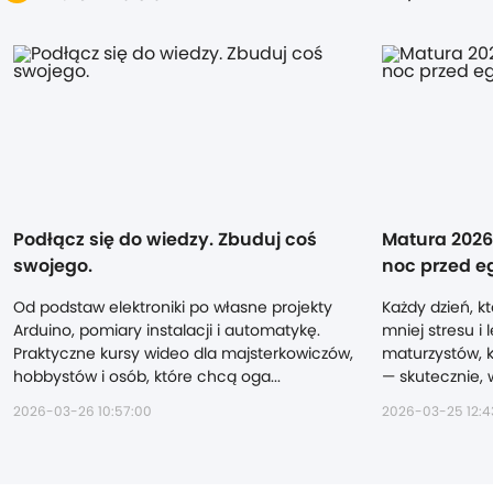
Podłącz się do wiedzy. Zbuduj coś
Matura 2026 
swojego.
noc przed e
Od podstaw elektroniki po własne projekty
Każdy dzień, kt
Arduino, pomiary instalacji i automatykę.
mniej stresu i 
Praktyczne kursy wideo dla majsterkowiczów,
maturzystów, k
hobbystów i osób, które chcą oga...
— skutecznie, w
2026-03-26 10:57:00
2026-03-25 12:4