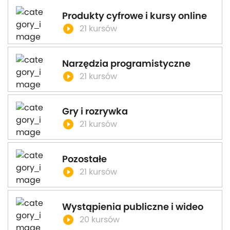
Produkty cyfrowe i kursy online
play_circle_filled
21 kursów
Narzędzia programistyczne
play_circle_filled
21 kursów
Gry i rozrywka
play_circle_filled
21 kursów
Pozostałe
play_circle_filled
21 kursów
Wystąpienia publiczne i wideo
play_circle_filled
20 kursów