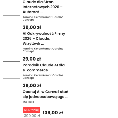
Claude dla Stron
Internetowych 2026 –
Automat ...
Karolina Kieremkampt Caroline
Concept
39,00 zł
AI Odkrywalność Firmy
2026 – Claude,
Wizytówk ...
Karolina Kieremkampt Caroline
Concept
29,00 zł
Poradnik Claude AI dla
e-commerce
Karolina Kieremkampt Caroline
Concept
39,00 zł
Opanuj AI w Canva i stań
się jednoosobową age ...
The Hero
65% taniej
139,00 zł
399.00 zł