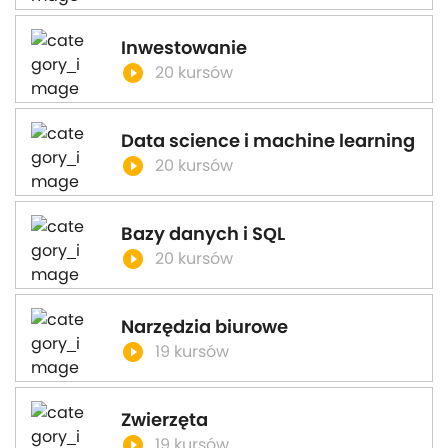
Inwestowanie
play_circle_filled
20 kursów
Data science i machine learning
play_circle_filled
20 kursów
Bazy danych i SQL
play_circle_filled
20 kursów
Narzędzia biurowe
play_circle_filled
19 kursów
Zwierzęta
play_circle_filled
19 kursów