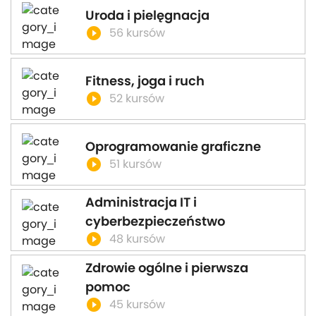
Uroda i pielęgnacja
play_circle_filled
56 kursów
Fitness, joga i ruch
play_circle_filled
52 kursów
Oprogramowanie graficzne
play_circle_filled
51 kursów
Administracja IT i
cyberbezpieczeństwo
play_circle_filled
48 kursów
Zdrowie ogólne i pierwsza
pomoc
play_circle_filled
45 kursów