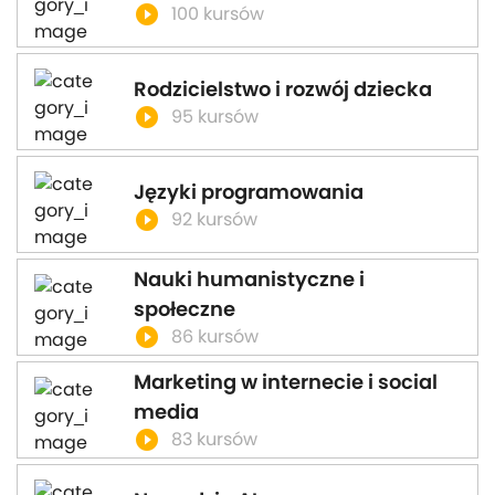
play_circle_filled
100 kursów
Rodzicielstwo i rozwój dziecka
play_circle_filled
95 kursów
Języki programowania
play_circle_filled
92 kursów
Nauki humanistyczne i
społeczne
play_circle_filled
86 kursów
Marketing w internecie i social
media
play_circle_filled
83 kursów