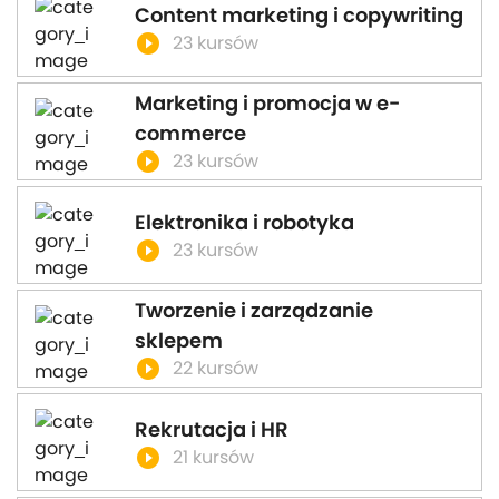
Content marketing i copywriting
play_circle_filled
23 kursów
Marketing i promocja w e-
commerce
play_circle_filled
23 kursów
Elektronika i robotyka
play_circle_filled
23 kursów
Tworzenie i zarządzanie
sklepem
play_circle_filled
22 kursów
Rekrutacja i HR
play_circle_filled
21 kursów