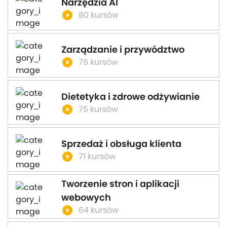
Narzędzia AI
play_circle_filled
80 kursów
Zarządzanie i przywództwo
play_circle_filled
76 kursów
Dietetyka i zdrowe odżywianie
play_circle_filled
75 kursów
Sprzedaż i obsługa klienta
play_circle_filled
71 kursów
Tworzenie stron i aplikacji
webowych
play_circle_filled
64 kursów