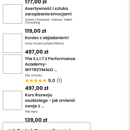
177,00 zł
Asertywność i sztuka
zarządzania emocjami
Sylwia Chwastyk- Kolasa/ Talent
Consulting
119,00 zł
Koniec z objadaniem!
Anna Gruszczyńska/Wilcza
497,00 zł
The E.L.I.T.E Performance
Academy-
WYTRZYMAŁO ...
Siła Umysłu
5.0
(1)
497,00 zł
Kurs Rozwoju
osobistego - jak zmienić
swoje ż ...
The Hero
139,00 zł