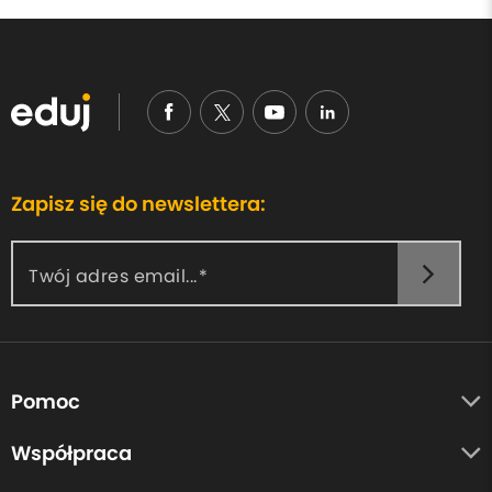
Zapisz się do newslettera:
Twój adres email...
Pomoc
O nas
Współpraca
Opinie uczestników