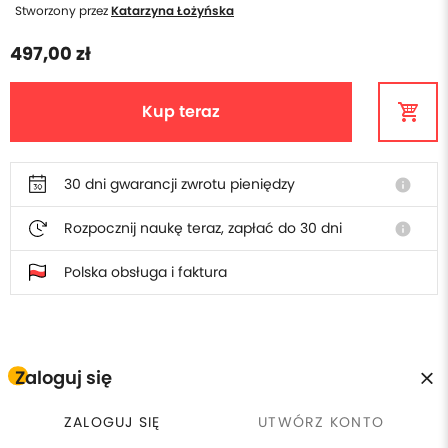
Stworzony przez
Katarzyna Łożyńska
497,00 zł
Kup teraz
30 dni gwarancji zwrotu pieniędzy
info
Rozpocznij naukę teraz, zapłać do 30 dni
info
Polska obsługa i faktura
W cenie szkolenia otrzymasz
Zaloguj się
Płacisz raz, wracasz kiedy
calendar_clock
license
ZALOGUJ SIĘ
UTWÓRZ KONTO
Certyfikat ukończenia
chcesz