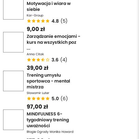
Motywacja i wiara w
siebie
Kar-Group
4.8
(5)
9,00 zł
Zarządzanie emocjami -
kurs na wszystkich poz
...
Anna Citak
3.6
(4)
39,00 zł
Trening umysłu
sportowca - mental
mistrza
Sławomir Luter
5.0
(6)
97,00 zł
MINDFULNESS 6-
tygodniowy trening
uważności
Błogie Ogrody Monika Howard