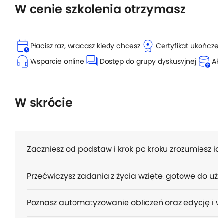
W cenie szkolenia otrzymasz
calendar_clock
license
Płacisz raz, wracasz kiedy chcesz
Certyfikat ukończ
headset_mic
forum
database_upload
Wsparcie online
Dostęp do grupy dyskusyjnej
A
W skrócie
Zaczniesz od podstaw i krok po kroku zrozumiesz i
Przećwiczysz zadania z życia wzięte, gotowe do uż
Poznasz automatyzowanie obliczeń oraz edycję i