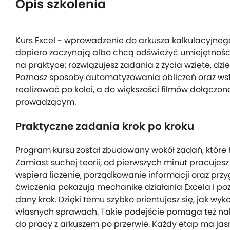
Opis szkolenia
Kurs Excel - wprowadzenie do arkusza kalkulacyjnego
dopiero zaczynają albo chcą odświeżyć umiejętności 
na praktyce: rozwiązujesz zadania z życia wzięte, dzi
Poznasz sposoby automatyzowania obliczeń oraz wsta
realizować po kolei, a do większości filmów dołączone
prowadzącym.
Praktyczne zadania krok po kroku
Program kursu został zbudowany wokół zadań, które 
Zamiast suchej teorii, od pierwszych minut pracujesz 
wspiera liczenie, porządkowanie informacji oraz prz
ćwiczenia pokazują mechanikę działania Excela i po
dany krok. Dzięki temu szybko orientujesz się, jak w
własnych sprawach. Takie podejście pomaga też nabr
do pracy z arkuszem po przerwie. Każdy etap ma jasn