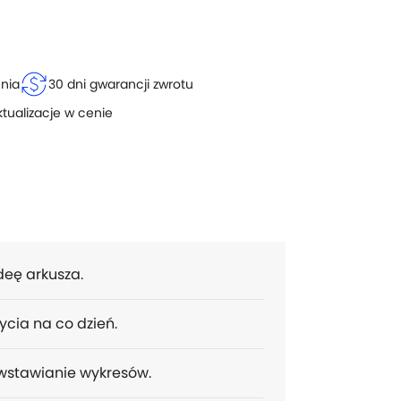
currency_exchange
enia
30 dni gwarancji zwrotu
ktualizacje w cenie
deę arkusza.
ycia na co dzień.
 wstawianie wykresów.