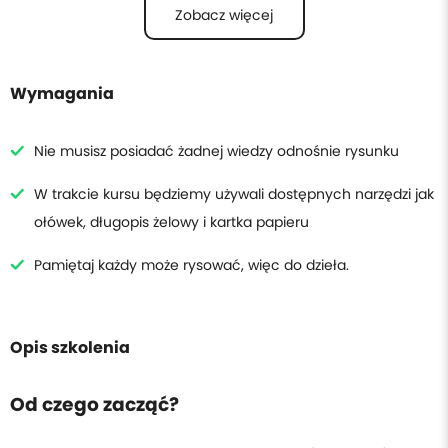
5
Zobacz więcej
Rysowania Architektury
6
Rysowania obiektów wzornictwa przemysłowego
Wymagania
7
Proporcji ludzkiej twarzy
Nie musisz posiadać żadnej wiedzy odnośnie rysunku
8
Rysunku postaci
W trakcie kursu będziemy używali dostępnych narzędzi jak
ołówek, długopis żelowy i kartka papieru
Pamiętaj każdy może rysować, więc do dzieła.
Opis szkolenia
Od czego zacząć?