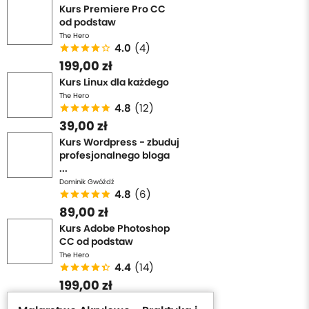
teksturę, którą nie tylko będziesz chciał zrozumieć, ale
Kurs Premiere Pro CC
od podstaw
też wyrazić za pomocą danych metod rysunku,
The Hero
narzędzi oraz stylu. Z biegiem czasu taka obserwacja
4.0
(4)
pozwala na pogłębienie wyobraźni. A przecież
199,00 zł
wyobraźnia to jedyne co nas ogranicza. Posiadając
Kurs Linux dla każdego
umiejętność przekazania informacji jak dana rzecz
The Hero
4.8
(12)
wygląda, pozwala również na poszerzeniu Twoich
39,00 zł
umiejętności komunikacji, jak i tworzeniu rzeczy
innowacyjnych.
Kurs Wordpress - zbuduj
profesjonalnego bloga
...
Dominik Gwóźdź
4.8
(6)
89,00 zł
Kurs Adobe Photoshop
CC od podstaw
The Hero
4.4
(14)
199,00 zł