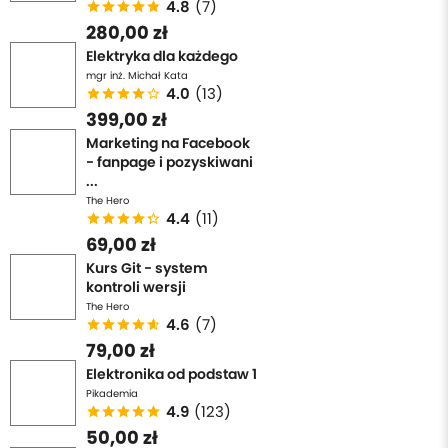
4.8
(7)
we własnych rysunkach.
280,00 zł
Elektryka dla każdego
Kompozycja i walor
mgr inż. Michał Kata
4.0
(13)
399,00 zł
W tym kursie znajdziesz praktyczne porady o tym
Marketing na Facebook
gdzie szukać i jak kreślić kompozycję
. Zaproponuję
- fanpage i pozyskiwani
Ci kilka ćwiczeń, z których będziesz mógł skorzystać,
...
aby podszlifować swój rysunek nie tylko pod kątem
The Hero
obiektów znajdujących się na nim, ale także ich
4.4
(11)
wzajemnego oddziaływania. Pokażę Ci błędy
69,00 zł
kompozycyjne, których unikać, oraz jak kłaść walor i
Kurs Git - system
kontroli wersji
gradient na szybkich szkicach kompozycyjnych.
The Hero
4.6
(7)
Dlaczego warto rysować?
79,00 zł
Elektronika od podstaw 1
Rysunek pozwala pobudzić wyobraźnię, ponieważ
Pikademia
4.9
(123)
zaczynasz tworzyć i obserwować rzeczywistość w inny
50,00 zł
sposób. Rzeczy które obserwujesz zaczynają posiadać