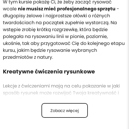
W tym kursie pokażę Ci, że żeby zacząć rysować
wcale
nie musisz mieć profesjonalnego sprzętu
-
długopisy żelowe i najprostsze ołówki o różnych
twardościach na początek zupełnie wystarczą. Na
wstępie zrobię krótką rozgrzewkę, która będzie
polegała na rysowaniu linii w pionie, poziomie,
ukośnie, tak aby przygotować Cię do kolejnego etapu
kursu, jakim będzie rysowanie wybranych
przedmiotów z natury.
Kreatywne ćwiczenia rysunkowe
Lekcje z ćwiczeniami mają na celu pokazanie w jaki
sposób rysunek może rozwijać Twoja kreatywność i
zdolność przenoszenia myśli na kartkę. Pamiętaj, że
nie zawsze liczy się efekt końcowy, ale również cały
Zobacz więcej
proces przez który przechodzisz. Nawet jeśli nie
będziesz do końca zadowolony ze swojego rysunku,
liczy się doświadczenie, które zdobyłeś w trakcie