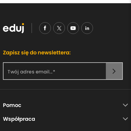
Zapisz się do newslettera:
Twój adres email...
Pomoc
O nas
Współpraca
Opinie uczestników