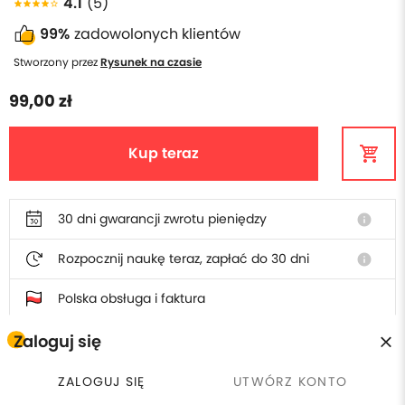
4.1
(5)
99%
zadowolonych klientów
Stworzony przez
Rysunek na czasie
99,00 zł
Kup teraz
30 dni gwarancji zwrotu pieniędzy
info
Rozpocznij naukę teraz, zapłać do 30 dni
info
Polska obsługa i faktura
Zaloguj się
W cenie szkolenia otrzymasz
ZALOGUJ SIĘ
UTWÓRZ KONTO