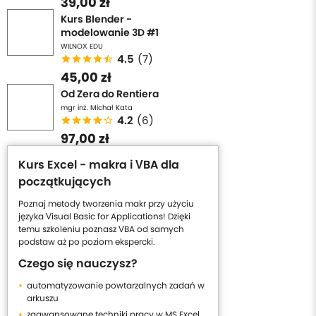
39,00 zł
Kurs Blender -
modelowanie 3D #1
WILNOX EDU
4.5
(7)
45,00 zł
Od Zera do Rentiera
mgr inż. Michał Kata
4.2
(6)
97,00 zł
Kurs Excel - makra i VBA dla
początkujących
Poznaj metody tworzenia makr przy użyciu
języka Visual Basic for Applications! Dzięki
temu szkoleniu poznasz VBA od samych
podstaw aż po poziom ekspercki.
Czego się nauczysz?
automatyzowanie powtarzalnych zadań w
arkuszu
zaawansowane techniki pracy w MS Excel