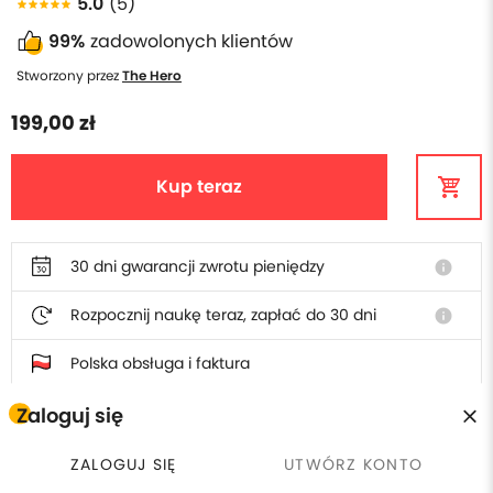
5.0
(5)
99%
zadowolonych klientów
Stworzony przez
The Hero
199,00 zł
Kup teraz
30 dni gwarancji zwrotu pieniędzy
info
Rozpocznij naukę teraz, zapłać do 30 dni
info
Polska obsługa i faktura
Zaloguj się
Odkryj powiązane tematy
ZALOGUJ SIĘ
UTWÓRZ KONTO