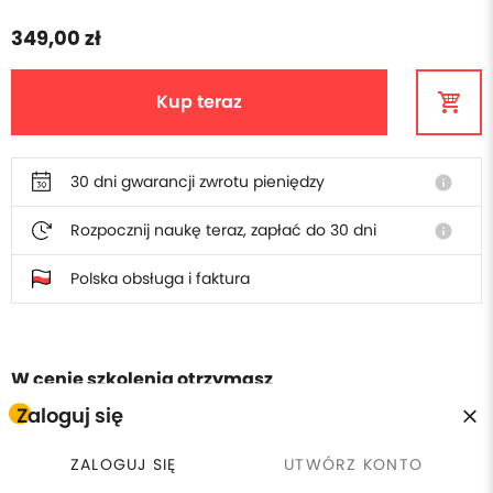
349,00 zł
Kup teraz
30 dni gwarancji zwrotu pieniędzy
info
Rozpocznij naukę teraz, zapłać do 30 dni
info
Polska obsługa i faktura
W cenie szkolenia otrzymasz
Zaloguj się
Płacisz raz, wracasz kiedy
calendar_clock
license
Certyfikat ukończenia
chcesz
ZALOGUJ SIĘ
UTWÓRZ KONTO
currency_exchange
headset_mic
30 dni gwarancji zwrotu
Wsparcie online