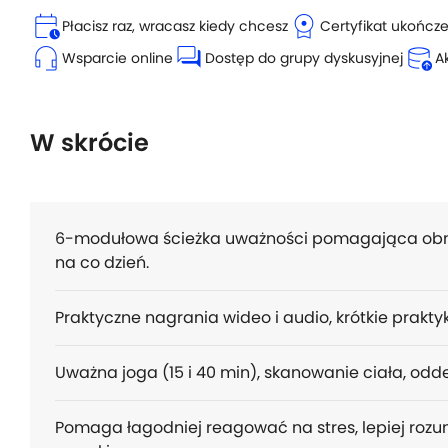
calendar_clock
license
Płacisz raz, wracasz kiedy chcesz
Certyfikat ukończ
headset_mic
forum
database_upload
Wsparcie online
Dostęp do grupy dyskusyjnej
A
W skrócie
6-modułowa ścieżka uważności pomagająca obni
na co dzień.
Praktyczne nagrania wideo i audio, krótkie praktyki
Uważna joga (15 i 40 min), skanowanie ciała, odde
Pomaga łagodniej reagować na stres, lepiej roz