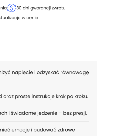
currency_exchange
enia
30 dni gwarancji zwrotu
ktualizacje w cenie
żyć napięcie i odzyskać równowagę
 oraz proste instrukcje krok po kroku.
ch i świadome jedzenie – bez presji.
umieć emocje i budować zdrowe