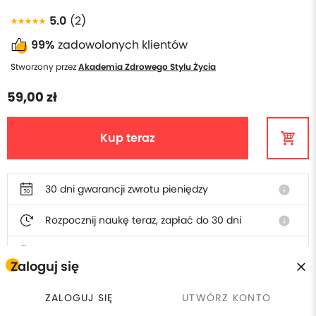
5.0
(2)
99%
zadowolonych klientów
Stworzony przez
Akademia Zdrowego Stylu Życia
59,00 zł
Kup teraz
30 dni gwarancji zwrotu pieniędzy
info
Rozpocznij naukę teraz, zapłać do 30 dni
info
Polska obsługa i faktura
Zaloguj się
ZALOGUJ SIĘ
UTWÓRZ KONTO
W cenie szkolenia otrzymasz