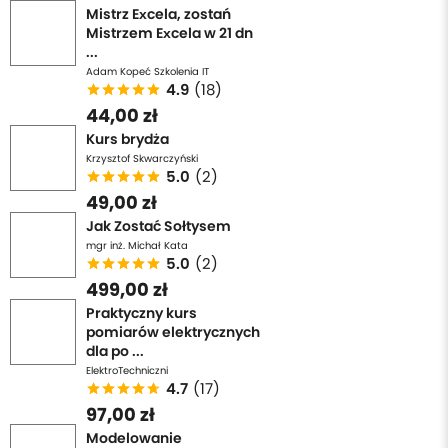
Mistrz Excela, zostań
Mistrzem Excela w 21 dn
...
Adam Kopeć Szkolenia IT
4.9
(18)
44,00 zł
Kurs brydża
Krzysztof Skwarczyński
5.0
(2)
49,00 zł
Jak Zostać Sołtysem
mgr inż. Michał Kata
5.0
(2)
499,00 zł
Praktyczny kurs
pomiarów elektrycznych
dla po ...
ElektroTechniczni
4.7
(17)
97,00 zł
Modelowanie