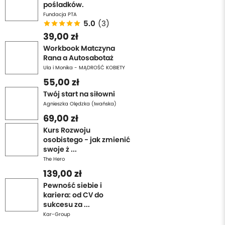
pośladków.
Fundacja PTA
5.0
(3)
39,00 zł
Workbook Matczyna
Rana a Autosabotaż
Ula i Monika - MĄDROŚĆ KOBIETY
55,00 zł
Twój start na siłowni
Agnieszka Olędzka (Iwańska)
69,00 zł
Kurs Rozwoju
osobistego - jak zmienić
swoje ż ...
The Hero
139,00 zł
Pewność siebie i
kariera: od CV do
sukcesu za ...
Kar-Group