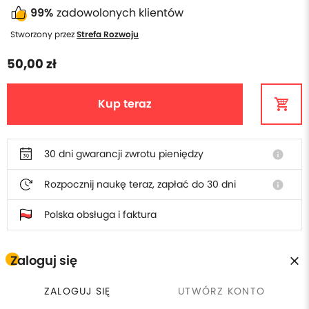
99%
zadowolonych klientów
Stworzony przez
Strefa Rozwoju
50,00 zł
Kup teraz
30 dni gwarancji zwrotu pieniędzy
info
Rozpocznij naukę teraz, zapłać do 30 dni
info
Polska obsługa i faktura
Zaloguj się
W cenie szkolenia otrzymasz
ZALOGUJ SIĘ
UTWÓRZ KONTO