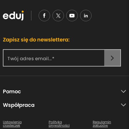
Zapisz się do newslettera:
Twój adres email...
Pomoc
O nas
Współpraca
Opinie uczestników
Autorzy
Centrum pomocy
Ustawienia
Polityka
Regulamin
ciasteczek
prywatności
zakupów