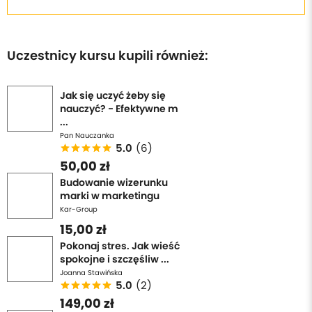
Kurs został zrealizowany we współpracy z Buteyko
Clinic International.
Uczestnicy kursu kupili również:
Jak się uczyć żeby się
nauczyć? - Efektywne m
...
Pan Nauczanka
5.0
(6)
50,00 zł
Budowanie wizerunku
marki w marketingu
Kar-Group
15,00 zł
Pokonaj stres. Jak wieść
spokojne i szczęśliw ...
Joanna Stawińska
5.0
(2)
149,00 zł