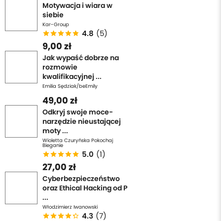
Motywacja i wiara w
siebie
Kar-Group
4.8
(5)
9,00 zł
Jak wypaść dobrze na
rozmowie
kwalifikacyjnej ...
Emilia Sędziak/beEmily
49,00 zł
Odkryj swoje moce-
narzędzie nieustającej
moty ...
Wioletta Czuryńska Pokochaj
Bieganie
5.0
(1)
27,00 zł
Cyberbezpieczeństwo
oraz Ethical Hacking od P
...
Włodzimierz Iwanowski
4.3
(7)