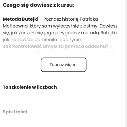
Czego się dowiesz z kursu:
​Metoda Butejki
- Poznasz historię Patricka
McKeowna, który sam wyleczył się z astmy. Dowiesz
się, jak zaczęła się jego przygoda z metodą Butejki i
jak na zawsze odmieniła jego życie.
​Jak kontrolować umysł za pomocą oddechu?
- ​
Masz mętlik w głowie? Czas wyzwolić się z pułapki
myśli! Nauczysz się, jak poprzez prawidłowe
Zobacz więcej
oddychanie oczyszczać umysł i przejąć nad nim
kontrolę.
​W jaki sposób oddychać?
- No to jak właściwie
oddychać? Przez nos czy usta, głęboko – płytko,
To szkolenie w liczbach
szybko – wolno? Dowiesz się, jak prawidłowo czerpać
powietrze, by czerpać z tego radość!
​Korzyści prawidłowego oddechu
- Co jest kluczem
Spis treści
do sukcesu? Uświadomisz sobie, że prawidłowy
wdech i wydech może Ci zapewnić powodzenie we