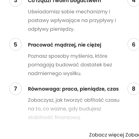
3
4
Co rządzi Twoim bogactwem
Uświadomisz sobie mechanizmy i
postawy wpływające na przypływy i
odpływy pieniędzy.
5
6
Pracować mądrzej, nie ciężej
Poznasz sposoby myślenia, które
pomagają budować dostatek bez
nadmiernego wysiłku.
7
8
Równowaga: praca, pieniądze, czas
Zobaczysz, jak tworzyć obfitość czasu
na to, co ważne, gdy budujesz
stabilność finansową.
Zobacz więcej Zoba