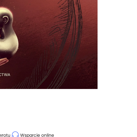
headset_mic
wrotu
Wsparcie online