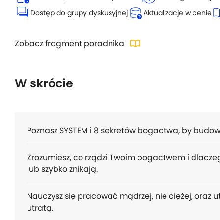
forum
database_upload
auto_s
Dostęp do grupy dyskusyjnej
Aktualizacje w cenie
import_contacts
Zobacz fragment poradnika
W skrócie
Poznasz SYSTEM i 8 sekretów bogactwa, by budowa
Zrozumiesz, co rządzi Twoim bogactwem i dlacze
lub szybko znikają.
Nauczysz się pracować mądrzej, nie ciężej, oraz 
utratą.