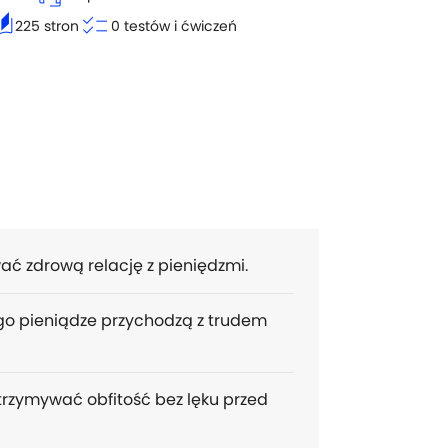
tories
checklist
225 stron
0 testów i ćwiczeń
ć zdrową relację z pieniędzmi.
go pieniądze przychodzą z trudem
utrzymywać obfitość bez lęku przed