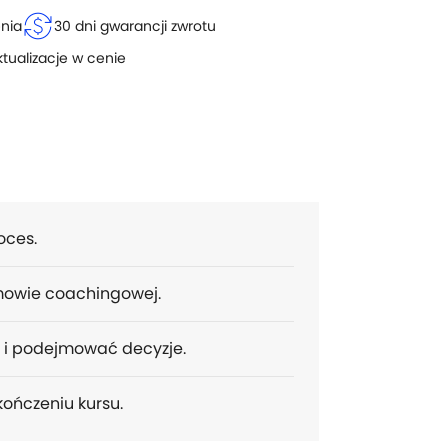
currency_exchange
enia
30 dni gwarancji zwrotu
ktualizacje w cenie
oces.
zmowie coachingowej.
a i podejmować decyzje.
kończeniu kursu.