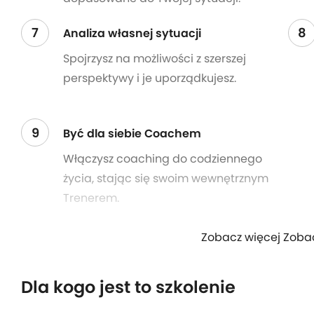
7
8
Analiza własnej sytuacji
Spojrzysz na możliwości z szerszej
perspektywy i je uporządkujesz.
9
Być dla siebie Coachem
Włączysz coaching do codziennego
życia, stając się swoim wewnętrznym
Trenerem.
Zobacz więcej Zoba
Dla kogo jest to szkolenie