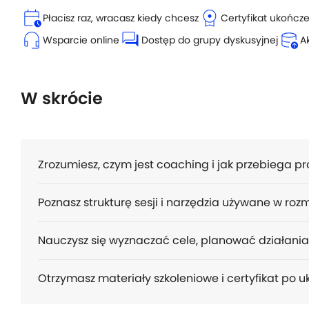
calendar_clock
license
Płacisz raz, wracasz kiedy chcesz
Certyfikat ukończ
headset_mic
forum
database_upload
Wsparcie online
Dostęp do grupy dyskusyjnej
A
W skrócie
Zrozumiesz, czym jest coaching i jak przebiega pr
Poznasz strukturę sesji i narzędzia używane w ro
Nauczysz się wyznaczać cele, planować działani
Otrzymasz materiały szkoleniowe i certyfikat po u