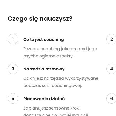
Czego się nauczysz?
1
2
Co to jest coaching
Poznasz coaching jako proces i jego
psychologiczne aspekty.
3
4
Narzędzia rozmowy
Odkryjesz narzędzia wykorzystywane
podczas sesji coachingowej.
5
6
Planowanie działań
Zaplanujesz sensowne kroki
dopasowane do Twojej sytuacji.