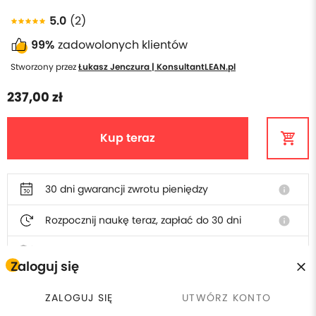
5.0
(2)
99%
zadowolonych klientów
Stworzony przez
Łukasz Jenczura | KonsultantLEAN.pl
237,00 zł
Kup teraz
30 dni gwarancji zwrotu pieniędzy
info
Rozpocznij naukę teraz, zapłać do 30 dni
info
Polska obsługa i faktura
Zaloguj się
ZALOGUJ SIĘ
UTWÓRZ KONTO
W cenie szkolenia otrzymasz