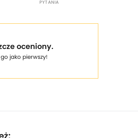
PYTANIA
szcze oceniony.
 go jako pierwszy!
eż: