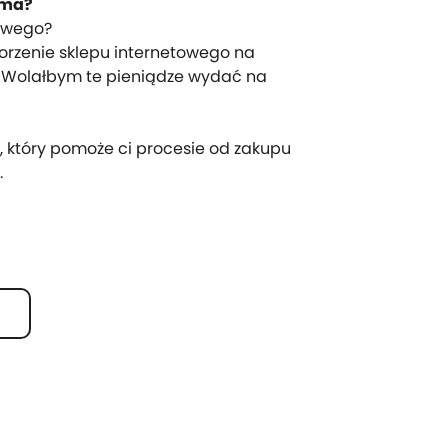
 ma?
towego?
orzenie sklepu internetowego na
. Wolałbym te pieniądze wydać na
, który pomoże ci procesie od zakupu
.
ep internetowy w mniej niż jeden dzień,
commerce