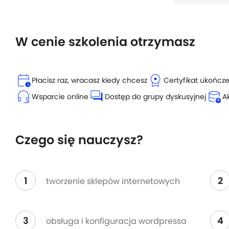
W cenie szkolenia otrzymasz
calendar_clock
license
Płacisz raz, wracasz kiedy chcesz
Certyfikat ukończ
headset_mic
forum
database_upload
Wsparcie online
Dostęp do grupy dyskusyjnej
A
Czego się nauczysz?
1
2
tworzenie sklepów internetowych
3
4
obsługa i konfiguracja wordpressa