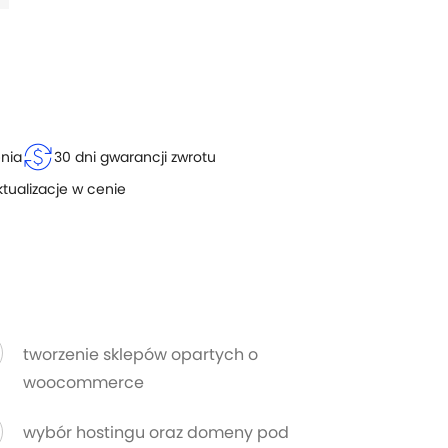
currency_exchange
enia
30 dni gwarancji zwrotu
ktualizacje w cenie
tworzenie sklepów opartych o
woocommerce
wybór hostingu oraz domeny pod