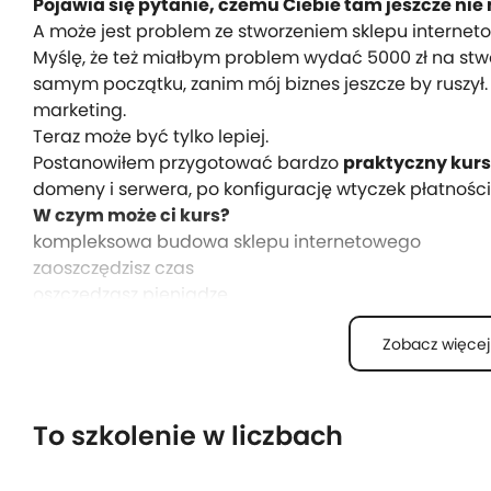
Pojawia się pytanie, czemu Ciebie tam jeszcze nie
A może jest problem ze stworzeniem sklepu interne
Myślę, że też miałbym problem wydać 5000 zł na stw
samym początku, zanim mój biznes jeszcze by ruszył
marketing.
Teraz może być tylko lepiej.
Postanowiłem przygotować bardzo
praktyczny kurs
domeny i serwera, po konfigurację wtyczek płatności
W czym może ci kurs?
kompleksowa budowa sklepu internetowego
zaoszczędzisz czas
oszczędzasz pieniądze
poznasz proces budowy sklepu online
Zobacz więcej
Prawda jest taka, że możesz stworzyć swój własny skl
płacąc mniej niż 100 złotych z góry.
Zaczynamy?
Dołącz do programu i zbuduj własną platformę e-
To szkolenie w liczbach