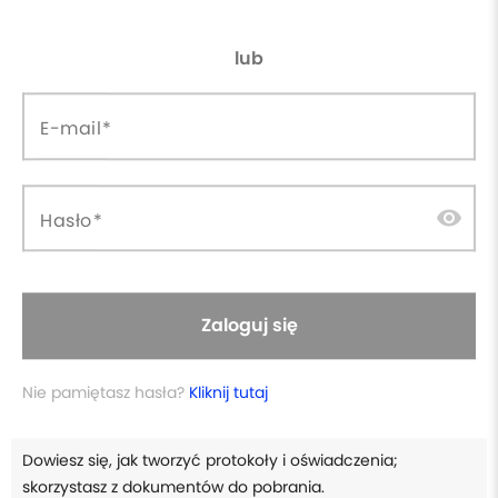
lub
Płacisz raz, wracasz kiedy
calendar_clock
license
Certyfikat ukończenia
chcesz
currency_exchange
headset_mic
30 dni gwarancji zwrotu
Wsparcie online
E-mail
forum
database_upload
Dostęp do grupy dyskusyjnej
Aktualizacje w cenie
visibility
Hasło
W skrócie
Poznasz przepisy, normy i to, kto może wykonywać
Zaloguj się
pomiary.
Nie pamiętasz hasła?
Kliknij tutaj
Przygotujesz instalację i nauczysz się pracy z miernikami.
Dowiesz się, jak tworzyć protokoły i oświadczenia;
skorzystasz z dokumentów do pobrania.