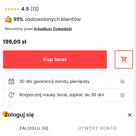
4.5
(13)
99%
zadowolonych klientów
Stworzony przez
Arkadiusz Dziewiecki
199,00 zł
Kup teraz
30 dni gwarancji zwrotu pieniędzy
info
Rozpocznij naukę teraz, zapłać do 30 dni
info
Polska obsługa i faktura
Zaloguj się
ZALOGUJ SIĘ
UTWÓRZ KONTO
W cenie szkolenia otrzymasz