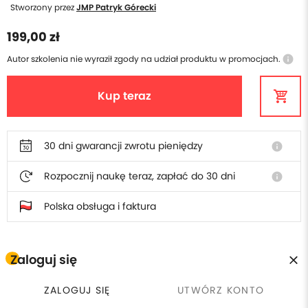
Stworzony przez
JMP Patryk Górecki
199,00 zł
Autor szkolenia nie wyraził zgody na udział produktu w promocjach.
info
Kup teraz
30 dni gwarancji zwrotu pieniędzy
info
Rozpocznij naukę teraz, zapłać do 30 dni
info
Polska obsługa i faktura
Zaloguj się
W cenie szkolenia otrzymasz
ZALOGUJ SIĘ
UTWÓRZ KONTO
Płacisz raz, wracasz kiedy