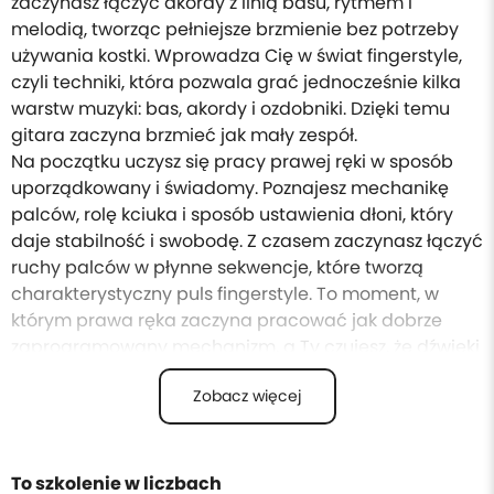
zaczynasz łączyć akordy z linią basu, rytmem i
melodią, tworząc pełniejsze brzmienie bez potrzeby
używania kostki. Wprowadza Cię w świat fingerstyle,
czyli techniki, która pozwala grać jednocześnie kilka
warstw muzyki: bas, akordy i ozdobniki. Dzięki temu
gitara zaczyna brzmieć jak mały zespół.
Na początku uczysz się pracy prawej ręki w sposób
uporządkowany i świadomy. Poznajesz mechanikę
palców, rolę kciuka i sposób ustawienia dłoni, który
daje stabilność i swobodę. Z czasem zaczynasz łączyć
ruchy palców w płynne sekwencje, które tworzą
charakterystyczny puls fingerstyle. To moment, w
którym prawa ręka zaczyna pracować jak dobrze
zaprogramowany mechanizm, a Ty czujesz, że dźwięki
układają się w naturalny rytm.
Zobacz więcej
Równolegle rozwijasz lewą rękę — uczysz się
precyzyjnych zmian, ozdobników, przesuwania basu i
budowania akordów w sposób bardziej świadomy.
Poznajesz podstawy konstrukcji akordów, dzięki czemu
To szkolenie w liczbach