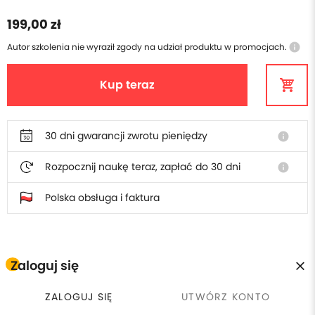
199,00 zł
Autor szkolenia nie wyraził zgody na udział produktu w promocjach.
info
Kup teraz
30 dni gwarancji zwrotu pieniędzy
info
Rozpocznij naukę teraz, zapłać do 30 dni
info
Polska obsługa i faktura
W cenie szkolenia otrzymasz
Zaloguj się
ZALOGUJ SIĘ
UTWÓRZ KONTO
Płacisz raz, wracasz kiedy
calendar_clock
license
Certyfikat ukończenia
chcesz