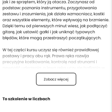
jak i ze sprzętem, który ją otacza. Zaczynasz od
podstaw: poznania instrumentu, przygotowania
zestawu i zrozumienia, jak działa wzmacniacz, kostki
oraz wszystkie elementy, które wpływają na brzmienie.
Dzięki temu od pierwszych minut wiesz, jak podłączyć
gitarę, jak ustawić gałki i jak uniknąć typowych
błędów, które mogą przestraszyć początkujących.
W tej części kursu uczysz się również prawidłowej
postawy i pracy obu rąk. Prawa ręka rozwija
precyzyjne kostkowanie, kontrolę nad strunami i
pewność uderzenia, a lewa ręka uczy się trafiania w
progi, wydobywania czystych dźwięków i płynnego
Zobacz więcej
poruszania się po gryfie. Z czasem zaczynasz łączyć
te elementy w proste sekwencje, które budują Twoją
koordynację i przygotowują Cię do gry pierwszych
riffów.
To szkolenie w liczbach
Stopniowo wprowadzasz pierwsze dźwięki, krótkie