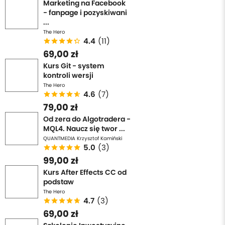
Marketing na Facebook
- fanpage i pozyskiwani
...
The Hero
4.4
(11)
69,00 zł
Kurs Git - system
kontroli wersji
The Hero
4.6
(7)
79,00 zł
Od zera do Algotradera -
MQL4. Naucz się twor ...
QUANTMEDIA Krzysztof Kamiński
5.0
(3)
99,00 zł
Kurs After Effects CC od
podstaw
The Hero
4.7
(3)
69,00 zł