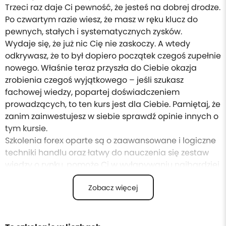
Trzeci raz daje Ci pewność, że jesteś na dobrej drodze.
Po czwartym razie wiesz, że masz w ręku klucz do
pewnych, stałych i systematycznych zysków.
Wydaje się, że już nic Cię nie zaskoczy. A wtedy
odkrywasz, że to był dopiero początek czegoś zupełnie
nowego. Właśnie teraz przyszła do Ciebie okazja
zrobienia czegoś wyjątkowego – jeśli szukasz
fachowej wiedzy, popartej doświadczeniem
prowadzących, to ten kurs jest dla Ciebie. Pamiętaj, że
zanim zainwestujesz w siebie sprawdź
opinie innych
o
tym kursie.
Szkolenia forex oparte są o zaawansowane i logiczne
techniki handlu oraz łatwy do nauczenia się zestaw
wiedzy o rynku, pomoże Ci w wyłapywaniu najbardziej
zyskownych transakcji. Ten kurs oparty jest o jasno
Zobacz więcej
zdefiniowany system decyzyjny, który wyeliminuje
niepewność twoich działań. Zdobędziesz wiedzę, jak
dokonywać trafnych decyzji w oparciu o zachowanie
ceny. Umiejętności, jakie zdobędziesz na tym kursie,