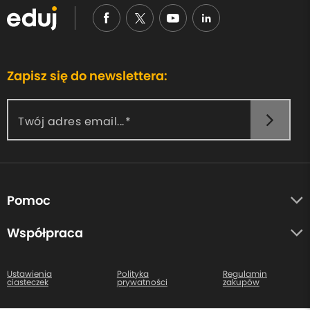
Zapisz się do newslettera:
Twój adres email...
Pomoc
O nas
Współpraca
Opinie uczestników
Autorzy
Centrum pomocy
Ustawienia
Polityka
Regulamin
ciasteczek
prywatności
zakupów
Kontakt