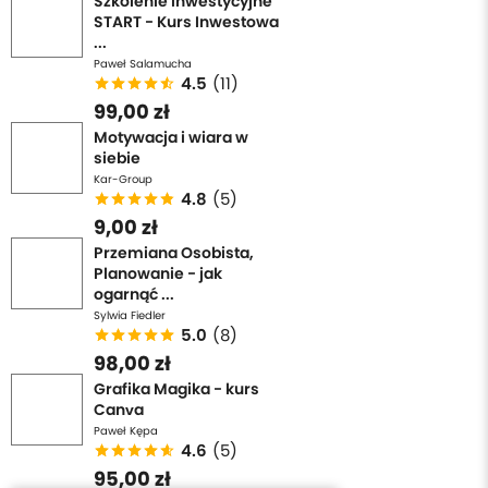
Szkolenie Inwestycyjne
START - Kurs Inwestowa
...
Paweł Salamucha
4.5
(11)
99,00 zł
Motywacja i wiara w
siebie
Kar-Group
4.8
(5)
9,00 zł
Przemiana Osobista,
Planowanie - jak
ogarnąć ...
Sylwia Fiedler
5.0
(8)
98,00 zł
Grafika Magika - kurs
Canva
Paweł Kępa
4.6
(5)
95,00 zł