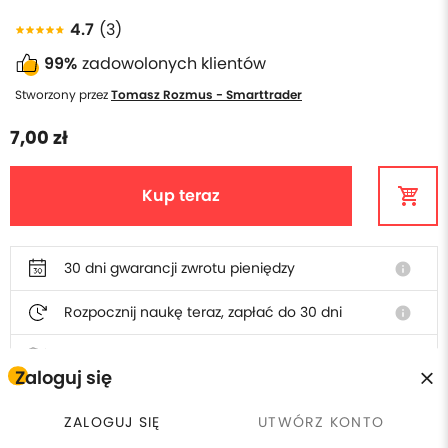
4.7
(3)
99%
zadowolonych klientów
Stworzony przez
Tomasz Rozmus - Smarttrader
7,00 zł
Kup teraz
30 dni gwarancji zwrotu pieniędzy
info
Rozpocznij naukę teraz, zapłać do 30 dni
info
Polska obsługa i faktura
Zaloguj się
ZALOGUJ SIĘ
UTWÓRZ KONTO
W cenie szkolenia otrzymasz