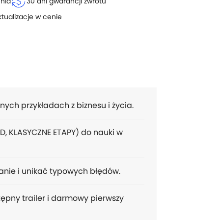
currency_exchange
enia
30 dni gwarancji zwrotu
ktualizacje w cenie
nych przykładach z biznesu i życia.
D, KLASYCZNE ETAPY) do nauki w
kanie i unikać typowych błędów.
tępny trailer i darmowy pierwszy