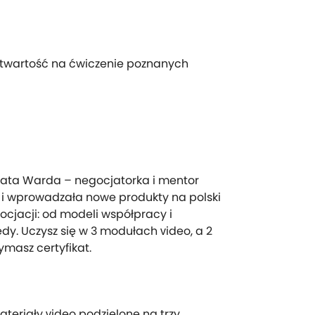
otwartość na ćwiczenie poznanych
zata Warda – negocjatorka i mentor
i wprowadzała nowe produkty na polski
cjacji: od modeli współpracy i
łędy. Uczysz się w 3 modułach video, a 2
ymasz certyfikat.
materiały video podzielone na trzy