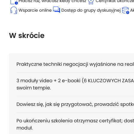
calendar_clock
license
Płacisz raz, wracasz kiedy chcesz
Certyfikat ukończ
headset_mic
forum
database_upload
Wsparcie online
Dostęp do grupy dyskusyjnej
A
W skrócie
Praktyczne techniki negocjacji wyjaśnione na real
3 moduły video + 2 e-booki (6 KLUCZOWYCH ZASA
swoim tempie.
Dowiesz się, jak się przygotować, prowadzić spot
Po ukończeniu szkolenia otrzymasz certyfikat; dos
moduł.