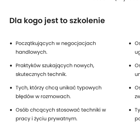
Dla kogo jest to szkolenie
Początkujących w negocjacjach
Os
handlowych.
u
Praktyków szukających nowych,
Os
skutecznych technik.
u
Tych, którzy chcą unikać typowych
Os
błędów w rozmowach.
zw
Osób chcących stosować techniki w
Ty
pracy i życiu prywatnym.
p