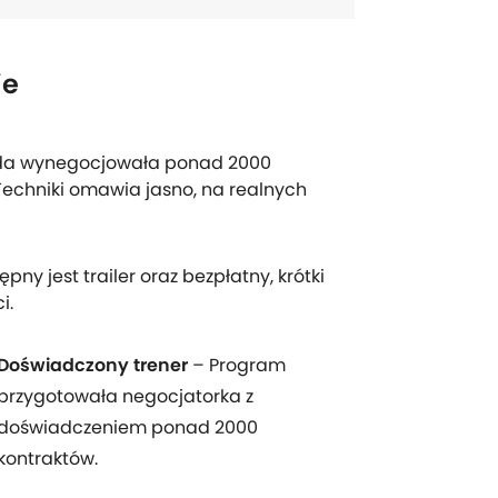
ie
arda wynegocjowała ponad 2000
Techniki omawia jasno, na realnych
ny jest trailer oraz bezpłatny, krótki
i.
Doświadczony trener
– Program
przygotowała negocjatorka z
doświadczeniem ponad 2000
kontraktów.