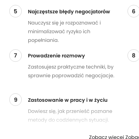
5
6
Najczęstsze błędy negocjatorów
Nauczysz się je rozpoznawać i
minimalizować ryzyko ich
popełniania.
7
8
Prowadzenie rozmowy
Zastosujesz praktyczne techniki, by
sprawnie poprowadzić negocjacje.
9
Zastosowanie w pracy i w życiu
Dowiesz się, jak przenieść poznane
metody do codziennych sytuacji.
Zobacz więcej Zoba