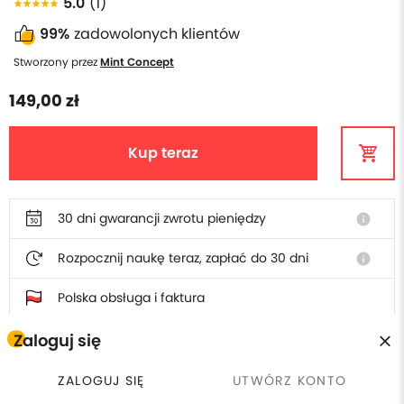
5.0
(1)
99%
zadowolonych klientów
Stworzony przez
Mint Concept
149,00 zł
Kup teraz
30 dni gwarancji zwrotu pieniędzy
info
Rozpocznij naukę teraz, zapłać do 30 dni
info
Polska obsługa i faktura
Zaloguj się
W cenie szkolenia otrzymasz
ZALOGUJ SIĘ
UTWÓRZ KONTO