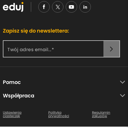
Zapisz się do newslettera:
Twój adres email...
Pomoc
O nas
Współpraca
Opinie uczestników
Autorzy
Centrum pomocy
Ustawienia
Polityka
Regulamin
ciasteczek
prywatności
zakupów
Kontakt