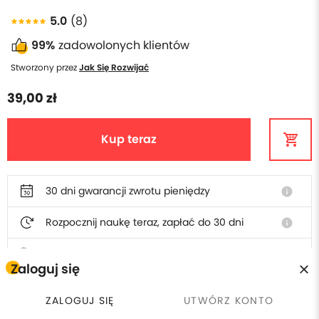
5.0
(8)
99%
zadowolonych klientów
Stworzony przez
Jak Się Rozwijać
39,00 zł
Kup teraz
30 dni gwarancji zwrotu pieniędzy
info
Rozpocznij naukę teraz, zapłać do 30 dni
info
Polska obsługa i faktura
Zaloguj się
ZALOGUJ SIĘ
UTWÓRZ KONTO
Odkryj powiązane tematy