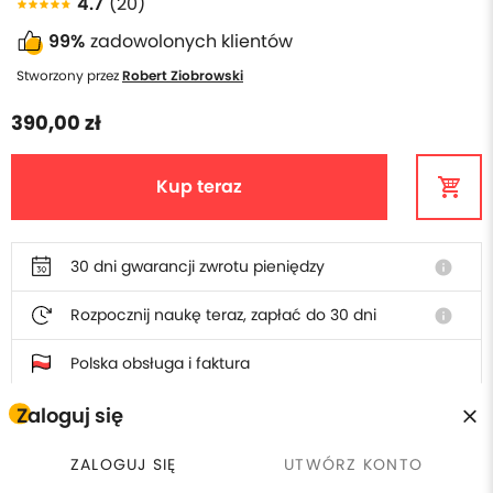
4.7
(20)
99%
zadowolonych klientów
Stworzony przez
Robert Ziobrowski
390,00 zł
Kup teraz
30 dni gwarancji zwrotu pieniędzy
info
Rozpocznij naukę teraz, zapłać do 30 dni
info
Polska obsługa i faktura
Zaloguj się
W cenie szkolenia otrzymasz
ZALOGUJ SIĘ
UTWÓRZ KONTO