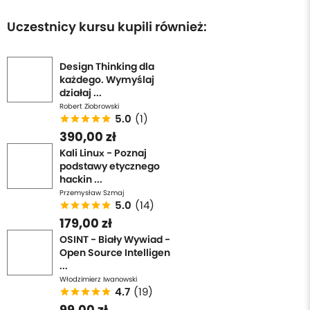
Uczestnicy kursu kupili również:
Design Thinking dla
każdego. Wymyślaj
działaj ...
Robert Ziobrowski
5.0
(1)
390,00 zł
Kali Linux - Poznaj
podstawy etycznego
hackin ...
Przemysław Szmaj
5.0
(14)
179,00 zł
OSINT - Biały Wywiad -
Open Source Intelligen
...
Włodzimierz Iwanowski
4.7
(19)
99,00 zł