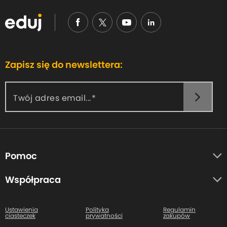
Zapisz się do newslettera:
Twój adres email...
Pomoc
O nas
Współpraca
Opinie uczestników
Autorzy
Centrum pomocy
Ustawienia
Polityka
Regulamin
ciasteczek
prywatności
zakupów
Kontakt