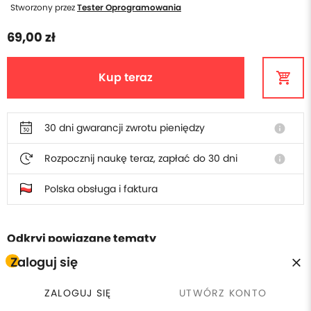
Stworzony przez
Tester Oprogramowania
69,00 zł
Kup teraz
30 dni gwarancji zwrotu pieniędzy
info
Rozpocznij naukę teraz, zapłać do 30 dni
info
Polska obsługa i faktura
Odkryj powiązane tematy
Zaloguj się
Java
ZALOGUJ SIĘ
UTWÓRZ KONTO