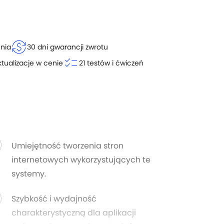
currency_exchange
enia
30 dni gwarancji zwrotu
checklist
ktualizacje w cenie
21 testów i ćwiczeń
Umiejętność tworzenia stron
internetowych wykorzystujących te
systemy.
Szybkość i wydajność
charakterystyczną dla aplikacji