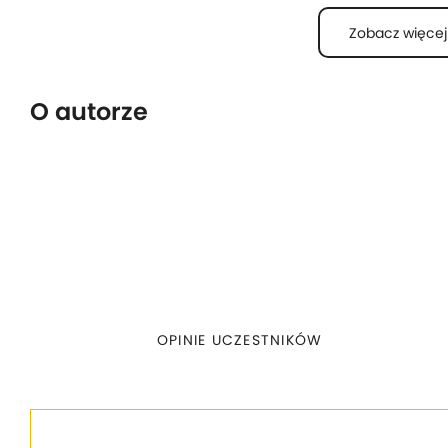
Na koniec odkryjesz PencilBlue, złożony system umo
Zobacz więcej
typu. Dowiesz się, jak zacząć z tym CMS-em, wykorzys
używać wtyczek i modyfikować motywy.
O autorze
Co więcej?
Dodatkowo, kurs zawiera wszelkie materiały używane 
narzędzia. Zyskasz także dostęp do testów i ćwiczeń,
wiedzę o JavaScript i CMS-ach opartych na Node.js. A
znać podstawy JavaScript i środowisko Node.js.
OPINIE UCZESTNIKÓW