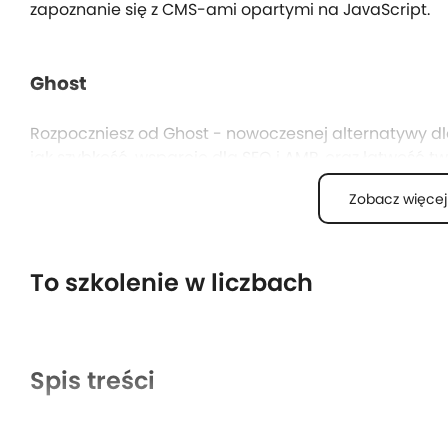
zapoznanie się z CMS-ami opartymi na JavaScript.
Ghost
Rozpoczniesz od Ghost - nowoczesnej alternatywy dla
jak szybkość, wsparcie dla SEO i AMP, oraz łatwość t
po kroku przenosić stronę z instalacji lokalnej na ser
Zobacz więcej
KeystoneJS
To szkolenie w liczbach
Poznasz także KeystoneJS, który umożliwia szybkie 
wszystkie niezbędne elementy. Nauczysz się także two
klarownej strukturze kodu.
Spis treści
PencilBlue