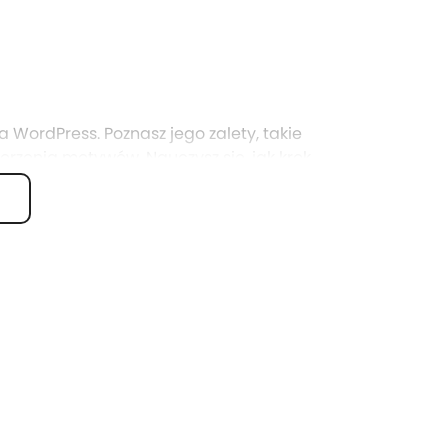
 WordPress. Poznasz jego zalety, takie
worzenia motywów. Nauczysz się, jak krok
wer produkcyjny.
tworzenie witryn wyposażonych we
rzyć własne funkcje dzięki jego