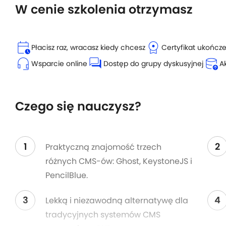
W cenie szkolenia otrzymasz
calendar_clock
license
Płacisz raz, wracasz kiedy chcesz
Certyfikat ukończ
headset_mic
forum
database_upload
Wsparcie online
Dostęp do grupy dyskusyjnej
A
Czego się nauczysz?
1
2
Praktyczną znajomość trzech
różnych CMS-ów: Ghost, KeystoneJS i
PencilBlue.
3
4
Lekką i niezawodną alternatywę dla
tradycyjnych systemów CMS