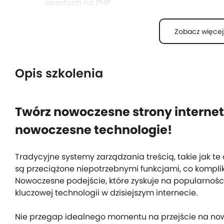
opartych na PHP.
5
6
Możliwość łatwego tworzenia stron
Zobacz więcej
internetowych z przyjaznym
interfejsem administracyjnym.
Opis szkolenia
7
Solidne fundamenty do tworzenia
unikalnych aplikacji z
Twórz nowoczesne strony interne
niestandardowymi funkcjami.
Wiedzę o implemen
nowoczesne technologie!
Tradycyjne systemy zarządzania treścią, takie jak te
są przeciążone niepotrzebnymi funkcjami, co kompli
Nowoczesne podejście, które zyskuje na popularności
kluczowej technologii w dzisiejszym internecie.
Nie przegap idealnego momentu na przejście na now