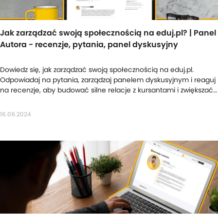
Jak zarządzać swoją społecznością na eduj.pl? | Panel
Autora - recenzje, pytania, panel dyskusyjny
Dowiedz się, jak zarządzać swoją społecznością na eduj.pl.
Odpowiadaj na pytania, zarządzaj panelem dyskusyjnym i reaguj
na recenzje, aby budować silne relacje z kursantami i zwiększać
sprzedaż kursów online. Sprawdź narzędzia społecznościowe w
Panelu Autora.
16.09.2024