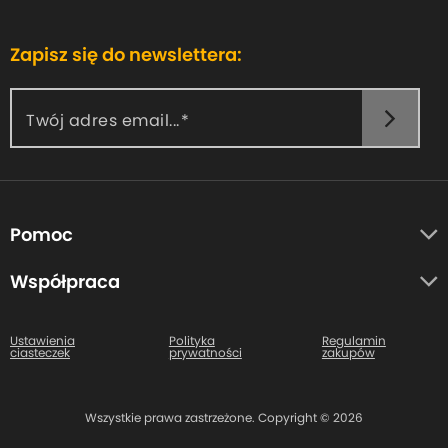
Zapisz się do newslettera:
Twój adres email...
Pomoc
O nas
Współpraca
Opinie uczestników
Autorzy
Centrum pomocy
Ustawienia
Polityka
Regulamin
ciasteczek
prywatności
zakupów
Kontakt
Wszystkie prawa zastrzeżone. Copyright © 2026