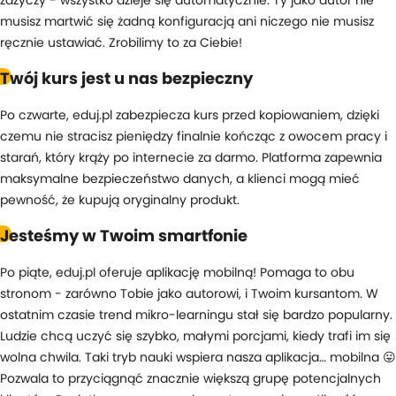
zażyczy - wszystko dzieje się automatycznie. Ty jako autor nie
musisz martwić się żadną konfiguracją ani niczego nie musisz
ręcznie ustawiać. Zrobilimy to za Ciebie!
Twój kurs jest u nas bezpieczny
Po czwarte, eduj.pl zabezpiecza kurs przed kopiowaniem, dzięki
czemu nie stracisz pieniędzy finalnie kończąc z owocem pracy i
starań, który krąży po internecie za darmo. Platforma zapewnia
maksymalne bezpieczeństwo danych, a klienci mogą mieć
pewność, że kupują oryginalny produkt.
Jesteśmy w Twoim smartfonie
Po piąte, eduj.pl oferuje aplikację mobilną! Pomaga to obu
stronom - zarówno Tobie jako autorowi, i Twoim kursantom. W
ostatnim czasie trend mikro-learningu stał się bardzo popularny.
Ludzie chcą uczyć się szybko, małymi porcjami, kiedy trafi im się
wolna chwila. Taki tryb nauki wspiera nasza aplikacja… mobilna 😛
Pozwala to przyciągnąć znacznie większą grupę potencjalnych