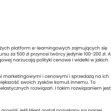
 dużych platform e-learningowych zajmujących się
ursu za 500 zł przynosi twórcy jedynie 100-200 zł. A
gowej narzucają polityki cenowe i widełki w jakich
mi marketingowymi i cenowymi i sprzedażą na ich
 większość swoich zysków komuś innemu. To
j elastycznych rozwiązań. I takim rozwiązaniem jest
prowizji, jeśli klient został pozyskany na naszej