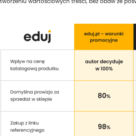
tworzeniu wartościowych treści, bez obaw że pośw