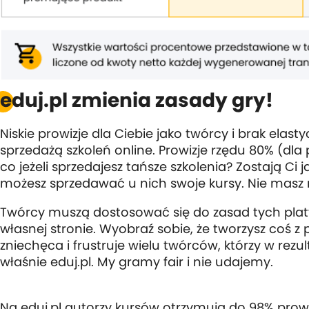
eduj.pl zmienia zasady gry!
Niskie prowizje dla Ciebie jako twórcy i brak ela
sprzedażą szkoleń online. Prowizje rzędu 80% (dla p
co jeżeli sprzedajesz tańsze szkolenia? Zostają Ci
możesz sprzedawać u nich swoje kursy. Nie masz 
Twórcy muszą dostosować się do zasad tych platf
własnej stronie. Wyobraź sobie, że tworzysz coś
zniechęca i frustruje wielu twórców, którzy w rezu
właśnie eduj.pl. My gramy fair i nie udajemy.
Na eduj.pl autorzy kursów otrzymują do 98% prowizji,