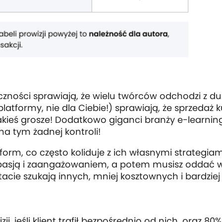
styczności sprawiają, że wielu twórców odchodzi z
latformy, nie dla Ciebie!) sprawiają, że sprzedaż k
 jakieś grosze! Dodatkowo giganci branży e-learnin
na tym żadnej kontroli!
orm, co często koliduje z ich własnymi strategia
 z pasją i zaangażowaniem, a potem musisz oddać
ltacie szukają innych, mniej kosztownych i bardzie
 jeśli klient trafił bezpośrednio od nich, oraz 80% 