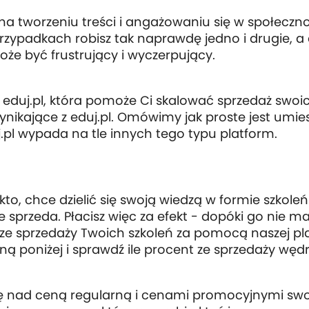
na tworzeniu treści i angażowaniu się w społeczn
rzypadkach robisz tak naprawdę jedno i drugie, a 
oże być frustrujący i wyczerpujący.
a eduj.pl, która pomoże Ci skalować sprzedaż swoi
nikające z eduj.pl. Omówimy jak proste jest umiesz
uj.pl wypada na tle innych tego typu platform.
o, chce dzielić się swoją wiedzą w formie szkoleń 
e sprzeda. Płacisz więc za efekt - dopóki go nie m
zji ze sprzedaży Twoich szkoleń za pomocą naszej
zoną poniżej i sprawdź ile procent ze sprzedaży wę
ę nad ceną regularną i cenami promocyjnymi swoi