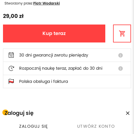
Stworzony przez
Piotr Wodarski
29,00 zł
Kup teraz
30 dni gwarancji zwrotu pieniędzy
info
Rozpocznij naukę teraz, zapłać do 30 dni
info
Polska obsługa i faktura
W cenie szkolenia otrzymasz
Zaloguj się
Płacisz raz, wracasz kiedy
calendar_clock
license
ZALOGUJ SIĘ
UTWÓRZ KONTO
Certyfikat ukończenia
chcesz