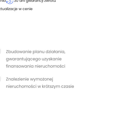
currency_exchange
enia
30 dni gwarancji zwrotu
ktualizacje w cenie
Zbudowanie planu działania,
gwarantującego uzyskanie
finansowania nieruchomości
Znalezienie wymożonej
nieruchomości w krótszym czasie