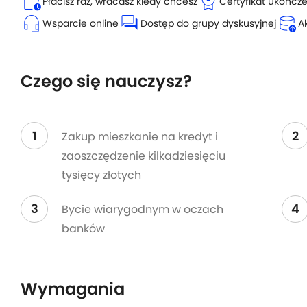
calendar_clock
license
Płacisz raz, wracasz kiedy chcesz
Certyfikat ukończ
headset_mic
forum
database_upload
Wsparcie online
Dostęp do grupy dyskusyjnej
A
Czego się nauczysz?
1
2
Zakup mieszkanie na kredyt i
zaoszczędzenie kilkadziesięciu
tysięcy złotych
3
4
Bycie wiarygodnym w oczach
banków
Wymagania