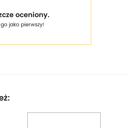
szcze oceniony.
 go jako pierwszy!
eż: