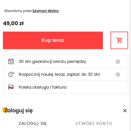
Stworzony przez
Szymon Wolny
49,00 zł
Kup teraz
30 dni gwarancji zwrotu pieniędzy
info
Rozpocznij naukę teraz, zapłać do 30 dni
info
Polska obsługa i faktura
Odkryj powiązane tematy
Zaloguj się
Python
ZALOGUJ SIĘ
UTWÓRZ KONTO