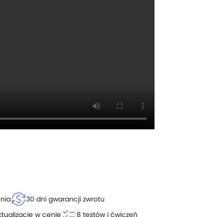
currency_exchange
enia
30 dni gwarancji zwrotu
checklist
ktualizacje w cenie
8 testów i ćwiczeń