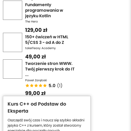
Fundamenty
programowania w
języku Kotlin
The Hero
129,00 zł
150+ ćwiczeń w HTML
5/CSS 3 - od A do Z
takeITeasy Academy
49,00 zł
Tworzenie stron WWW.
Twój pierwszy krok do IT
...
Paweł Zarębski
5.0
(1)
99,00 zł
Kurs C++ od Podstaw do
Eksperta
Oszczędź swój czas i naucz się szybko składni
języka C++ z kursem, który został stworzony
specjalnie dla początkujących.