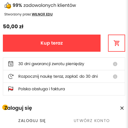
99%
zadowolonych klientów
Stworzony przez
WILNOX EDU
50,00 zł
Kup teraz
30 dni gwarancji zwrotu pieniędzy
info
Rozpocznij naukę teraz, zapłać do 30 dni
info
Polska obsługa i faktura
Zaloguj się
W cenie szkolenia otrzymasz
ZALOGUJ SIĘ
UTWÓRZ KONTO