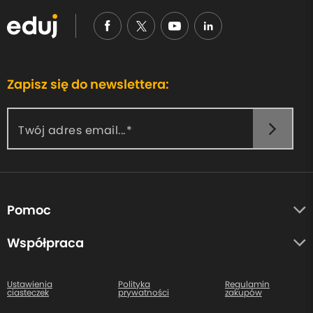
Zapisz się do newslettera:
Twój adres email...
Pomoc
O nas
Współpraca
Opinie uczestników
Autorzy
Centrum pomocy
Ustawienia
Polityka
Regulamin
ciasteczek
prywatności
zakupów
Kontakt