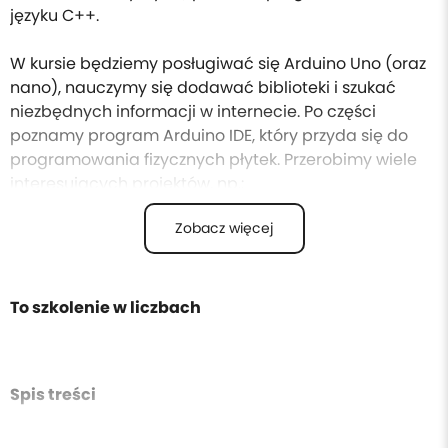
języku C++.
W kursie będziemy posługiwać się Arduino Uno (oraz
nano), nauczymy się dodawać biblioteki i szukać
niezbędnych informacji w internecie. Po części
poznamy program Arduino IDE, który przyda się do
programowania fizycznych płytek. Przerobimy wiele
interesujących projektów, np.:
Poznamy zasadę działania i komunikowanie się przez
Zobacz więcej
Serial Monitor
Jak podłączyć i dodać funkcjonalność do
potencjometru , przycisku, fotorezystora
Stworzymy system, który włączy diodę LED po zmroku,
To szkolenie w liczbach
gdy wykryje ruch
Pobawimy się melodiami z głośniczka piezo
Stworzymy projekty z diodami programowalnymi
Spis treści
NeoPixel
Podłączymy klawiaturę 4x4
Zmierzymy odległość za pomocą sensora