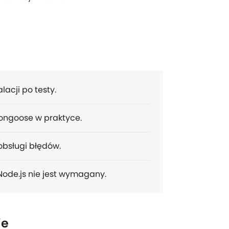
lacji po testy.
Mongoose w praktyce.
 obsługi błędów.
ode.js nie jest wymagany.
ie