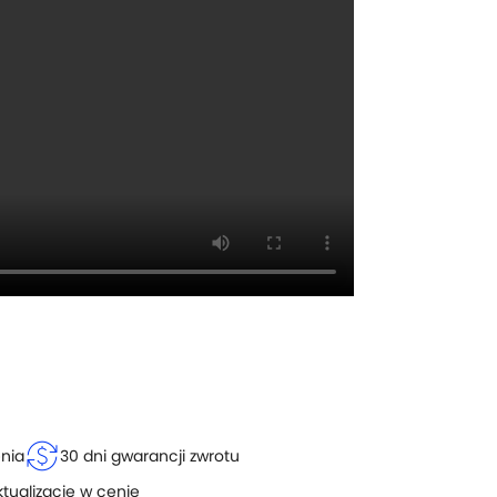
currency_exchange
enia
30 dni gwarancji zwrotu
ktualizacje w cenie