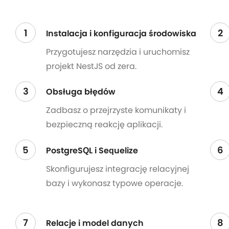
1
2
Instalacja i konfiguracja środowiska
Przygotujesz narzędzia i uruchomisz
projekt NestJS od zera.
3
4
Obsługa błędów
Zadbasz o przejrzyste komunikaty i
bezpieczną reakcję aplikacji.
5
6
PostgreSQL i Sequelize
Skonfigurujesz integrację relacyjnej
bazy i wykonasz typowe operacje.
7
8
Relacje i model danych