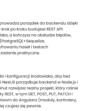
 wprowadza porządek do backendu dzięki
krok po kroku budujesz REST API:
wiska, a kończysz na obsłudze błędów,
(PostgreSQL+Sequelize,
frowaniu haseł i testach
z zadanie praktyczne.
i i konfiguracji środowiska, aby bez
i NestJS porządkuje backend w Node.js i
ut rozwijasz realny projekt, który rośnie
ty REST, w tym GET, POST, PUT, PATCH i
ństwom do Angulara (moduły, kontrolery,
ej czujesz się pewnie.