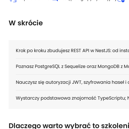
W skrócie
Krok po kroku zbudujesz REST API w NestJS: od insta
Poznasz PostgreSQL z Sequelize oraz MongoDB z 
Nauczysz się autoryzacji JWT, szyfrowania haseł i
Wystarczy podstawowa znajomość TypeScriptu; N
Dlaczego warto wybrać to szkolen