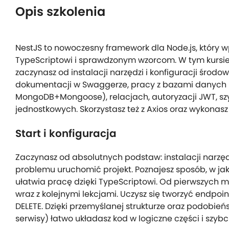
Opis szkolenia
NestJS to nowoczesny framework dla Node.js, który
TypeScriptowi i sprawdzonym wzorcom. W tym kursie 
zaczynasz od instalacji narzędzi i konfiguracji środo
dokumentacji w Swaggerze, pracy z bazami danych 
MongoDB+Mongoose), relacjach, autoryzacji JWT, szy
jednostkowych. Skorzystasz też z Axios oraz wykonas
Start i konfiguracja
Zaczynasz od absolutnych podstaw: instalacji narzędz
problemu uruchomić projekt. Poznajesz sposób, w jak
ułatwia pracę dzięki TypeScriptowi. Od pierwszych min
wraz z kolejnymi lekcjami. Uczysz się tworzyć endpoin
DELETE. Dzięki przemyślanej strukturze oraz podobie
serwisy) łatwo układasz kod w logiczne części i szybci