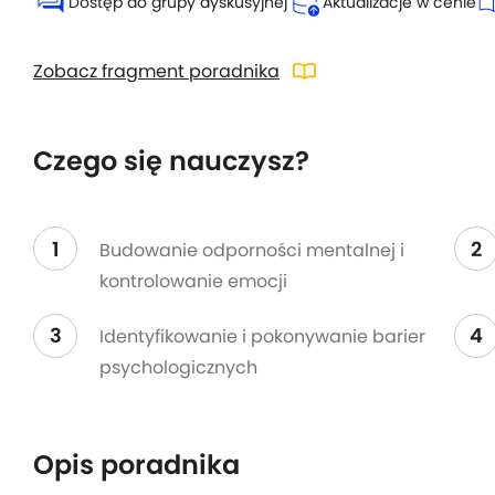
forum
database_upload
auto_s
Dostęp do grupy dyskusyjnej
Aktualizacje w cenie
import_contacts
Zobacz fragment poradnika
Czego się nauczysz?
1
2
Budowanie odporności mentalnej i
kontrolowanie emocji
3
4
Identyfikowanie i pokonywanie barier
psychologicznych
Opis poradnika