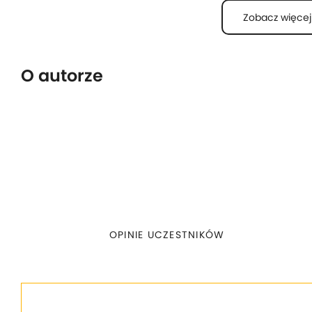
Zobacz więcej
Ten ebook powstał w wyniku współpracy z partnerem 
co zapewnia autentyczność i rzetelność zawartych tre
od poziomu doświadczenia, każdy entuzjasta boksu z
wskazówki, które mogą odmienić jego podejście do tr
O autorze
osiągania sukcesów na ringu.
OPINIE UCZESTNIKÓW