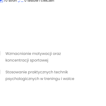
tories
checklist
70 stron
0 testów i ćwiczeń
Wzmacnianie motywacji oraz
koncentracji sportowej
Stosowanie praktycznych technik
psychologicznych w treningu i walce