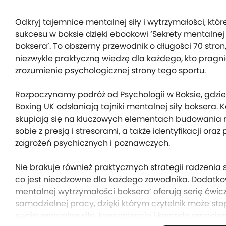
Odkryj tajemnice mentalnej siły i wytrzymałości, któ
sukcesu w boksie dzięki ebookowi ‘Sekrety mentalnej
boksera’. To obszerny przewodnik o długości 70 stron,
niezwykle praktyczną wiedzę dla każdego, kto pragn
zrozumienie psychologicznej strony tego sportu.
Rozpoczynamy podróż od Psychologii w Boksie, gdzie 
Boxing UK odsłaniają tajniki mentalnej siły boksera. K
skupiają się na kluczowych elementach budowania 
sobie z presją i stresorami, a także identyfikacji ora
zagrożeń psychicznych i poznawczych.
Nie brakuje również praktycznych strategii radzenia 
co jest nieodzowne dla każdego zawodnika. Dodatkow
mentalnej wytrzymałości boksera’ oferują serię ćwic
samodzielnej pracy, dzięki którym czytelnik może st
swoją mentalną siłę, koncentrację i kontrolę emocjo