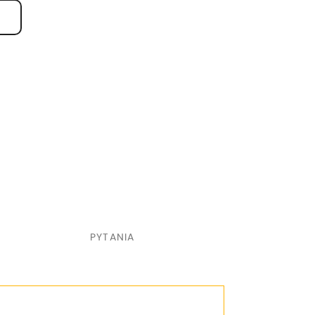
Valkyrie Boxing UK,
ści. Niezależnie
najdzie tu cenne
eningu, walki i
PYTANIA