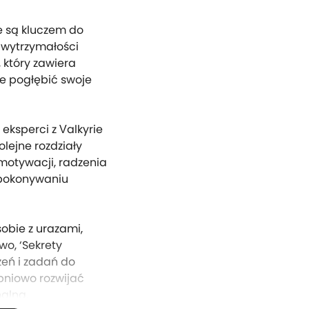
re są kluczem do
 wytrzymałości
 który zawiera
ie pogłębić swoje
eksperci z Valkyrie
olejne rozdziały
motywacji, radzenia
z pokonywaniu
sobie z urazami,
o, ‘Sekrety
zeń i zadań do
opniowo rozwijać
nalną.