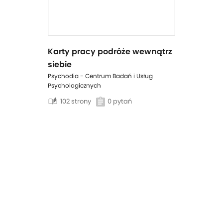
Karty pracy podróże wewnątrz
siebie
Psychodia - Centrum Badań i Usług
Psychologicznych
auto_stories
102 strony
0 pytań