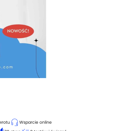
headset_mic
wrotu
Wsparcie online