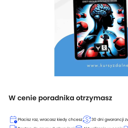
W cenie poradnika otrzymasz
calendar_clock
currency_exchange
Płacisz raz, wracasz kiedy chcesz
30 dni gwarancji z