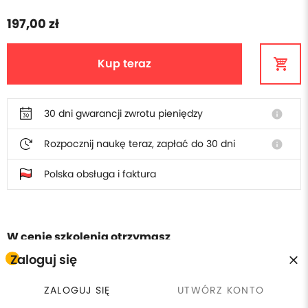
197,00 zł
Kup teraz
30 dni gwarancji zwrotu pieniędzy
info
Rozpocznij naukę teraz, zapłać do 30 dni
info
Polska obsługa i faktura
W cenie szkolenia otrzymasz
Zaloguj się
Płacisz raz, wracasz kiedy
calendar_clock
license
Certyfikat ukończenia
chcesz
ZALOGUJ SIĘ
UTWÓRZ KONTO
currency_exchange
headset_mic
30 dni gwarancji zwrotu
Wsparcie online