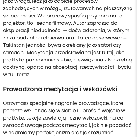
jako wroga, lecz jako odbicie procesów
zachodzących w mózgu, rzutowanych na płaszczyznę
świadomości. W obrazowy sposób przypomina to
projektor, tło i seans filmowy. Autor zaprasza do
eksploracji niedualności — doświadczenia, w którym
znika podział na obserwatora i to, co obserwowane.
Taki stan jedności bywa określany jako satori czy
samadhi. Medytacja przedstawiana jest tutaj jako
praktyka poznawania siebie, niezwiązana z konkretną
doktryną, oparta na akceptacji rzeczywistości i byciu
w tu i teraz.
Prowadzona medytacja i wskazówki
Otrzymasz specjalne nagranie prowadzące, które
pomoże wsłuchać się w siebie i uprościć wejście w
praktykę. Lekcje zawierają liczne wskazówki: na co
zwracać uwagę podczas medytacji, jak nie popadać
w nadmierny perfekcjonizm oraz jak rozumieć