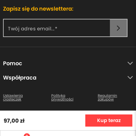
Zapisz się do newslettera:
Twój adres email...
Pomoc
O nas
Współpraca
Opinie uczestników
Autorzy
Centrum pomocy
Ustawienia
Polityka
Regulamin
ciasteczek
prywatności
zakupów
Kontakt
Wszystkie prawa zastrzeżone. Copyright © 2026
97,00 zł
Kup teraz