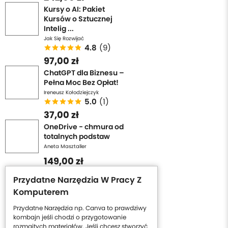
Kursy o AI: Pakiet
Kursów o Sztucznej
Intelig ...
Jak Się Rozwijać
4.8
(9)
97,00 zł
ChatGPT dla Biznesu –
Pełna Moc Bez Opłat!
Ireneusz Kołodziejczyk
5.0
(1)
37,00 zł
OneDrive - chmura od
totalnych podstaw
Aneta Masztaller
149,00 zł
Przydatne Narzędzia W Pracy Z
Komputerem
Przydatne Narzędzia np. Canva to prawdziwy
kombajn jeśli chodzi o przygotowanie
rozmaitych materiałów. Jeśli chcesz stworzyć