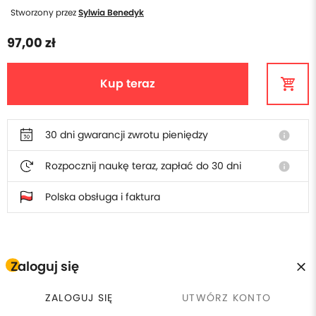
Stworzony przez
Sylwia Benedyk
97,00 zł
Kup teraz
30 dni gwarancji zwrotu pieniędzy
info
Rozpocznij naukę teraz, zapłać do 30 dni
info
Polska obsługa i faktura
W cenie poradnika otrzymasz
Zaloguj się
ZALOGUJ SIĘ
UTWÓRZ KONTO
Płacisz raz, wracasz kiedy
calendar_clock
currency_exchange
30 dni gwarancji zwrotu
chcesz