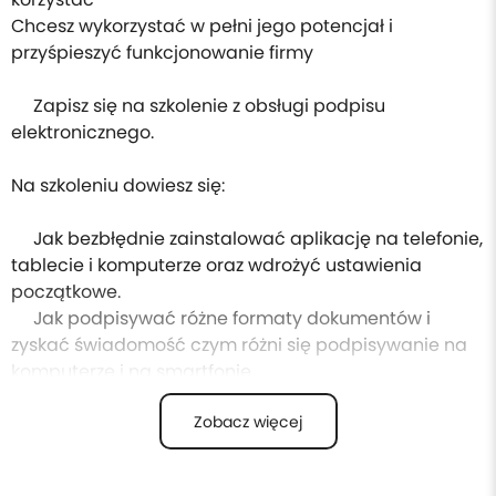
Chcesz wykorzystać w pełni jego potencjał i
przyśpieszyć funkcjonowanie firmy
Zapisz się na szkolenie z obsługi podpisu
elektronicznego.
Na szkoleniu dowiesz się:
Jak bezbłędnie zainstalować aplikację na telefonie,
tablecie i komputerze oraz wdrożyć ustawienia
początkowe.
Jak podpisywać różne formaty dokumentów i
zyskać świadomość czym różni się podpisywanie na
komputerze i na smartfonie.
Jak wygląda procedura podpisu w
Zobacz więcej
najpopularniejszym programie Adobe, nanoszenie
faksymile, sprawdzanie czasu sygnatury.
Jak zweryfikować czy dokument został podpisany.