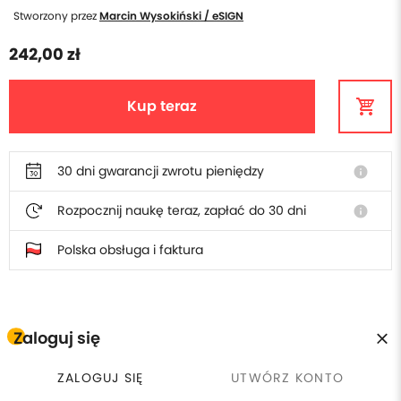
Stworzony przez
Marcin Wysokiński / eSIGN
242,00 zł
Kup teraz
30 dni gwarancji zwrotu pieniędzy
info
Rozpocznij naukę teraz, zapłać do 30 dni
info
Polska obsługa i faktura
W cenie szkolenia otrzymasz
Zaloguj się
ZALOGUJ SIĘ
UTWÓRZ KONTO
Płacisz raz, wracasz kiedy
calendar_clock
license
Certyfikat ukończenia
chcesz