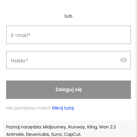
CapCut
lub
W cenie szkolenia otrzymasz
E-mail
Płacisz raz, wracasz kiedy
calendar_clock
license
Certyfikat ukończenia
chcesz
currency_exchange
headset_mic
30 dni gwarancji zwrotu
Wsparcie online
visibility
Hasło
forum
database_upload
Dostęp do grupy dyskusyjnej
Aktualizacje w cenie
W skrócie
Zaloguj się
Nie pamiętasz hasła?
Kliknij tutaj
Przejdź cały proces filmu z AI: od pomysłu po montaż.
Poznaj narzędzia: Midjourney, Runway, Kling, Wan 2.2
Animate, ElevenLabs, Suno, CapCut.