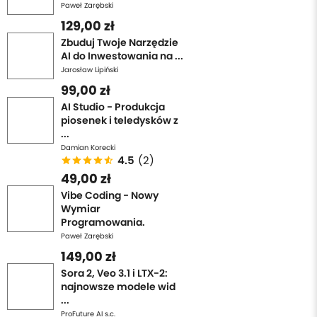
Paweł Zarębski
129,00 zł
Zbuduj Twoje Narzędzie
AI do Inwestowania na ...
Jarosław Lipiński
99,00 zł
AI Studio - Produkcja
piosenek i teledysków z
...
Damian Korecki
4.5
(2)
49,00 zł
Vibe Coding - Nowy
Wymiar
Programowania.
Paweł Zarębski
149,00 zł
Sora 2, Veo 3.1 i LTX-2:
najnowsze modele wid
...
ProFuture AI s.c.