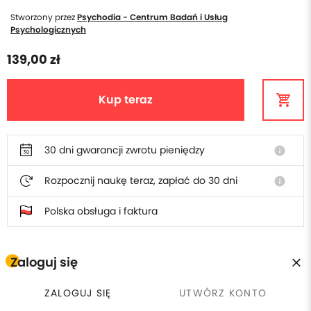
Stworzony przez
Psychodia - Centrum Badań i Usług
Psychologicznych
139,00 zł
Kup teraz
30 dni gwarancji zwrotu pieniędzy
info
Rozpocznij naukę teraz, zapłać do 30 dni
info
Polska obsługa i faktura
Zaloguj się
W cenie poradnika otrzymasz
ZALOGUJ SIĘ
UTWÓRZ KONTO
Płacisz raz, wracasz kiedy