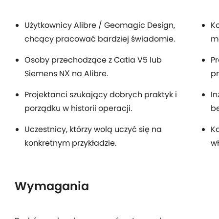
Użytkownicy Alibre / Geomagic Design,
Ko
chcący pracować bardziej świadomie.
m
Osoby przechodzące z Catia V5 lub
Pr
Siemens NX na Alibre.
pr
Projektanci szukający dobrych praktyk i
In
porządku w historii operacji.
be
Uczestnicy, którzy wolą uczyć się na
Ka
konkretnym przykładzie.
w
Wymagania