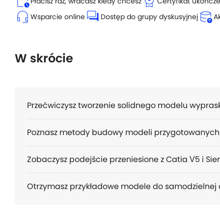
calendar_clock
license
Płacisz raz, wracasz kiedy chcesz
Certyfikat ukończ
headset_mic
forum
database_upload
Wsparcie online
Dostęp do grupy dyskusyjnej
A
W skrócie
Przećwiczysz tworzenie solidnego modelu wypraski
Poznasz metody budowy modeli przygotowanych 
Zobaczysz podejście przeniesione z Catia V5 i Sie
Otrzymasz przykładowe modele do samodzielnej a