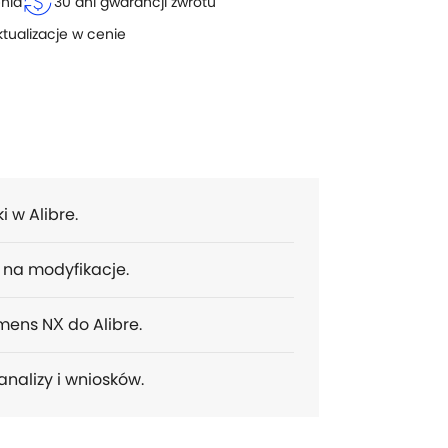
currency_exchange
enia
30 dni gwarancji zwrotu
ktualizacje w cenie
 w Alibre.
na modyfikacje.
mens NX do Alibre.
nalizy i wniosków.