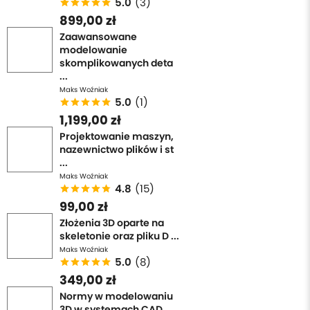
5.0
(3)
899,00 zł
Zaawansowane
modelowanie
skomplikowanych deta
...
Maks Woźniak
5.0
(1)
1,199,00 zł
Projektowanie maszyn,
nazewnictwo plików i st
...
Maks Woźniak
4.8
(15)
99,00 zł
Złożenia 3D oparte na
skeletonie oraz pliku D ...
Maks Woźniak
5.0
(8)
349,00 zł
Normy w modelowaniu
3D w systemach CAD