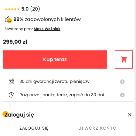
5.0
(20)
99%
zadowolonych klientów
Stworzony przez
Maks Woźniak
299,00 zł
Kup teraz
30 dni gwarancji zwrotu pieniędzy
info
Rozpocznij naukę teraz, zapłać do 30 dni
info
Polska obsługa i faktura
Zaloguj się
ZALOGUJ SIĘ
UTWÓRZ KONTO
W cenie szkolenia otrzymasz