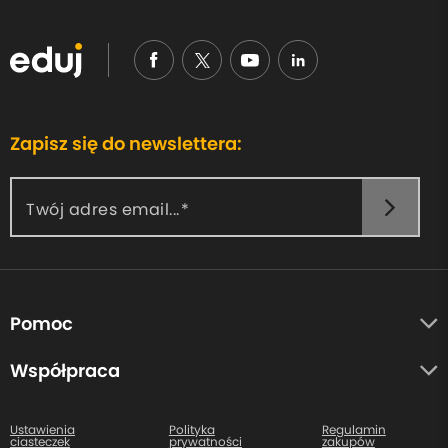
Zapisz się do newslettera:
Twój adres email...
Pomoc
O nas
Współpraca
Opinie uczestników
Autorzy
Centrum pomocy
Ustawienia
Polityka
Regulamin
ciasteczek
prywatności
zakupów