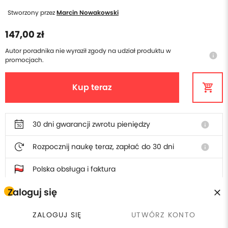
Stworzony przez
Marcin Nowakowski
147,00 zł
Autor poradnika nie wyraził zgody na udział produktu w
info
promocjach.
Kup teraz
30 dni gwarancji zwrotu pieniędzy
info
Rozpocznij naukę teraz, zapłać do 30 dni
info
Polska obsługa i faktura
Zaloguj się
Odkryj powiązane tematy
ZALOGUJ SIĘ
UTWÓRZ KONTO