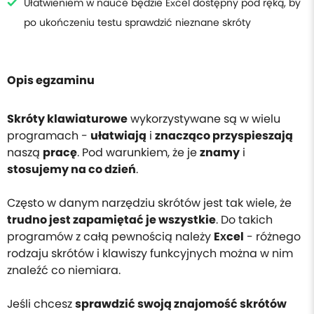
Ułatwieniem w nauce będzie Excel dostępny pod ręką, by
po ukończeniu testu sprawdzić nieznane skróty
Opis egzaminu
Skróty klawiaturowe
wykorzystywane są w wielu
programach -
ułatwiają
i
znacząco przyspieszają
naszą
pracę
. Pod warunkiem, że je
znamy
i
stosujemy na co dzień
.
Często w danym narzędziu skrótów jest tak wiele, że
trudno jest zapamiętać je wszystkie
. Do takich
programów z całą pewnością należy
Excel
- różnego
rodzaju skrótów i klawiszy funkcyjnych można w nim
znaleźć co niemiara.
Jeśli chcesz
sprawdzić swoją znajomość skrótów