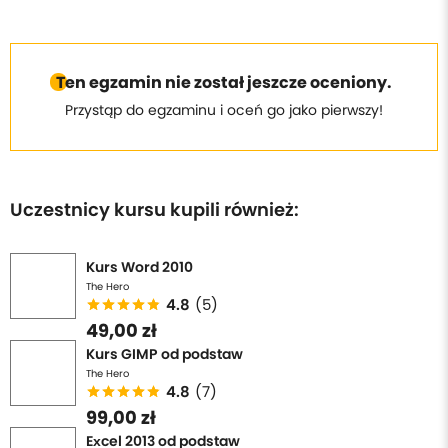
B - skróty
przyspieszające wpisywanie
formuł lub
określonych treści do komórek arkusza,
C - kombinacje klawiszy ułatwiające
szybkie
Ten egzamin nie został jeszcze oceniony.
poruszanie się
po arkuszu lub pomiędzy arkuszami
Przystąp do egzaminu i oceń go jako pierwszy!
Excela,
D - skróty umożliwiające
błyskawiczne
formatowanie
poszczególnych komórek lub
wybranych zakresów danych,
Uczestnicy kursu kupili również:
E - finalny zestaw przydatnych, aczkolwiek
mniej
znanych skrótów
klawiaturowych Excela.
Kurs Word 2010
Niestety, zadania w teście pojawiają się
w losowej
The Hero
kolejności
i nie mamy na to żadnego wpływu...
4.8
(5)
Dlatego
nie przejmuj się
49,00 zł
, jeśli już na starcie trafią Ci
się pytania dotyczące skrótów, o których
słyszysz
Kurs GIMP od podstaw
pierwszy raz w życiu
The Hero
.
4.8
(7)
99,00 zł
Aby
w pełni wykorzystać
przygotowane materiały,
Excel 2013 od podstaw