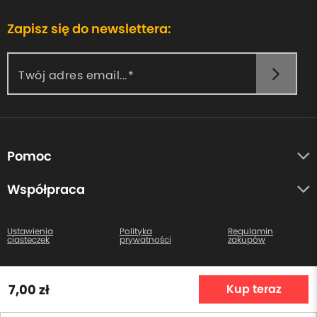
Zapisz się do newslettera:
Twój adres email...
Pomoc
O nas
Współpraca
Opinie uczestników
Autorzy
Centrum pomocy
Ustawienia
Polityka
Regulamin
ciasteczek
prywatności
zakupów
Kontakt
Wszystkie prawa zastrzeżone. Copyright © 2026
7,00 zł
Kup teraz