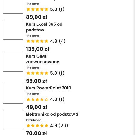
przechodząc test
zapisuj sobie
te
skróty
, a następnie
The Hero
otwórz Excela i
sprawdź ich działanie
- to najlepszy
5.0
(1)
sposób na naukę nowych kombinacji!
89,00 zł
Kurs Excel 365 od
Następnie postaraj się
zapamiętać
te, które
mogą Ci
podstaw
się przydać
w codziennym korzystaniu z programu. Z
The Hero
4.8
(4)
testu możesz korzystać
wielokrotnie
, więc nawet jeśli
139,00 zł
dopiero
zaczynasz przygodę z arkuszami
, możesz w
Kurs GIMP
ten sposób
stopniowo poznawać
i wdrażać w użycie
zaawansowany
kolejne, występujące w teście skróty.
The Hero
5.0
(1)
A może masz swoje
ulubione kombinacje
, które się
99,00 zł
nie pojawiły? Daj nam
znać w komentarzu
! Chętnie
Kurs PowerPoint 2010
poszerzymy test o kolejne zadania :)
The Hero
4.0
(1)
49,00 zł
Zapraszamy!
Elektronika od podstaw 2
Pikademia
4.9
(26)
70,00 zł