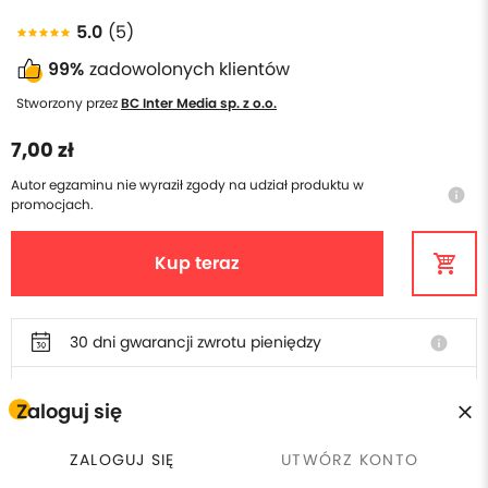
5.0
(5)
99%
zadowolonych klientów
Stworzony przez
BC Inter Media sp. z o.o.
7,00 zł
Autor egzaminu nie wyraził zgody na udział produktu w
info
promocjach.
Kup teraz
30 dni gwarancji zwrotu pieniędzy
info
Rozpocznij naukę teraz, zapłać do 30 dni
info
Zaloguj się
Polska obsługa i faktura
ZALOGUJ SIĘ
UTWÓRZ KONTO