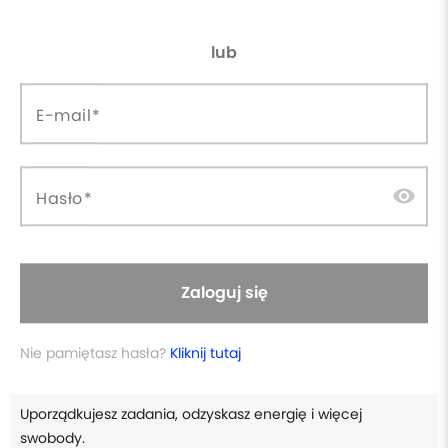
forum
database_upload
Dostęp do grupy dyskusyjnej
Aktualizacje w cenie
lub
W skrócie
E-mail
Praktyczny, szybki kurs z konkretnymi wskazówkami o
visibility
Hasło
czasie.
Gotowy system planowania – weź całość lub wybierz
elementy.
Zaloguj się
Nauczysz się planować tydzień i dzień oraz trzymać
Nie pamiętasz hasła?
Kliknij tutaj
priorytety.
Uporządkujesz zadania, odzyskasz energię i więcej
swobody.