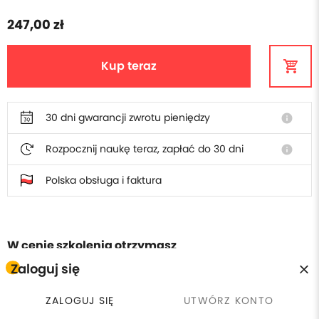
247,00 zł
Kup teraz
30 dni gwarancji zwrotu pieniędzy
info
Rozpocznij naukę teraz, zapłać do 30 dni
info
Polska obsługa i faktura
W cenie szkolenia otrzymasz
Zaloguj się
Płacisz raz, wracasz kiedy
calendar_clock
license
Certyfikat ukończenia
chcesz
ZALOGUJ SIĘ
UTWÓRZ KONTO
currency_exchange
headset_mic
30 dni gwarancji zwrotu
Wsparcie online