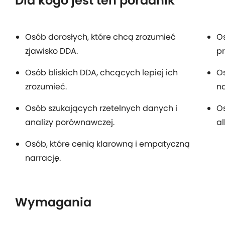
Dla kogo jest ten poradnik
Osób dorosłych, które chcą zrozumieć
O
zjawisko DDA.
p
Osób bliskich DDA, chcących lepiej ich
O
zrozumieć.
na
Osób szukających rzetelnych danych i
Os
analizy porównawczej.
al
Osób, które cenią klarowną i empatyczną
narrację.
Wymagania