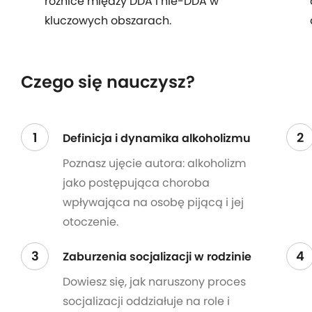
różnice między DDA i nie-DDA w
kluczowych obszarach.
Czego się nauczysz?
1
2
Definicja i dynamika alkoholizmu
Poznasz ujęcie autora: alkoholizm
jako postępująca choroba
wpływająca na osobę pijącą i jej
otoczenie.
3
4
Zaburzenia socjalizacji w rodzinie
Dowiesz się, jak naruszony proces
socjalizacji oddziałuje na role i