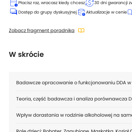
calendar_clock
currency_exchange
Płacisz raz, wracasz kiedy chcesz
30 dni gwarancji z
forum
database_upload
auto_s
Dostęp do grupy dyskusyjnej
Aktualizacje w cenie
import_contacts
Zobacz fragment poradnika
W skrócie
Badawcze opracowanie o funkcjonowaniu DDA w d
Teoria, część badawcza i analiza porównawcza D
Wpływ dorastania w rodzinie alkoholowej na samo
Role dzieci: Bohater, Zagubione, Maskotka, Kozioł 