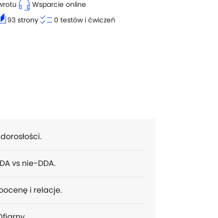
headset_mic
wrotu
Wsparcie online
tories
checklist
93 strony
0 testów i ćwiczeń
orosłości.
DA vs nie-DDA.
ocenę i relacje.
Ofiarny.