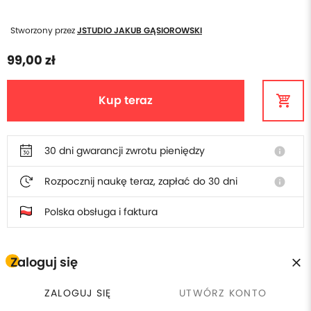
Stworzony przez
JSTUDIO JAKUB GĄSIOROWSKI
99,00 zł
Kup teraz
30 dni gwarancji zwrotu pieniędzy
info
Rozpocznij naukę teraz, zapłać do 30 dni
info
Polska obsługa i faktura
Zaloguj się
W cenie poradnika otrzymasz
ZALOGUJ SIĘ
UTWÓRZ KONTO