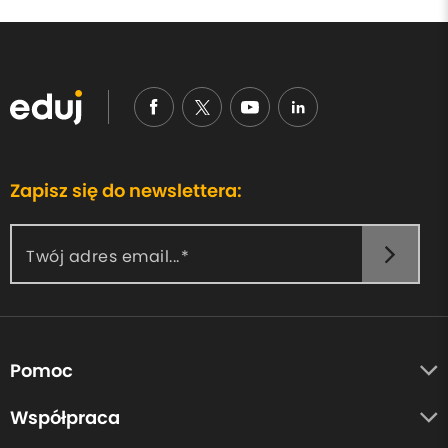
– higienistek,
– fotografów medycznych,
– twórców kursów i szkoleń.
Zapisz się do newslettera:
Twój adres email...
Pomoc
O nas
Współpraca
Opinie uczestników