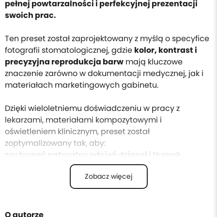
pełnej powtarzalności i perfekcyjnej prezentacji
swoich prac.
Ten preset został zaprojektowany z myślą o specyfice
fotografii stomatologicznej, gdzie
kolor, kontrast i
precyzyjna reprodukcja barw
mają kluczowe
znaczenie zarówno w dokumentacji medycznej, jak i
materiałach marketingowych gabinetu.
Dzięki wieloletniemu doświadczeniu w pracy z
lekarzami, materiałami kompozytowymi i
oświetleniem klinicznym, preset został
zoptymalizowany tak, aby:
zachować naturalny odcień dziąseł i tkanek
miękkich
,
Zobacz więcej
podkreślić detale struktur zębów
bez sztucznego
kontrastu,
zminimalizować przebarwienia
i różnice wynikające
z mieszanych temperatur światła,
O autorze