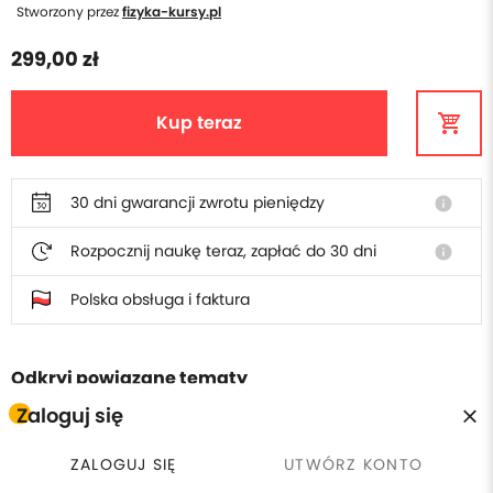
Stworzony przez
fizyka-kursy.pl
299,00 zł
Kup teraz
30 dni gwarancji zwrotu pieniędzy
info
Rozpocznij naukę teraz, zapłać do 30 dni
info
Polska obsługa i faktura
Odkryj powiązane tematy
Zaloguj się
Fizyka
Elektrotechnika
ZALOGUJ SIĘ
UTWÓRZ KONTO